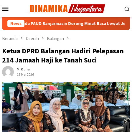
Loncat
Menu
ke
Mobile
konten
Bunda PAUD Banjarmasin Dorong Minat Baca Lewat Jelajah Litera
News
Beranda
Daerah
Balangan
Ketua DPRD Balangan Hadiri Pelepasan
214 Jamaah Haji ke Tanah Suci
M. Ridha
15 Mei 2026