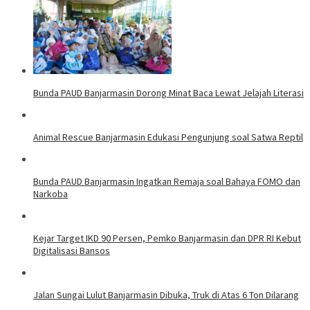
Bunda PAUD Banjarmasin Dorong Minat Baca Lewat Jelajah Literasi
Animal Rescue Banjarmasin Edukasi Pengunjung soal Satwa Reptil
Bunda PAUD Banjarmasin Ingatkan Remaja soal Bahaya FOMO dan
Narkoba
Kejar Target IKD 90 Persen, Pemko Banjarmasin dan DPR RI Kebut
Digitalisasi Bansos
Jalan Sungai Lulut Banjarmasin Dibuka, Truk di Atas 6 Ton Dilarang