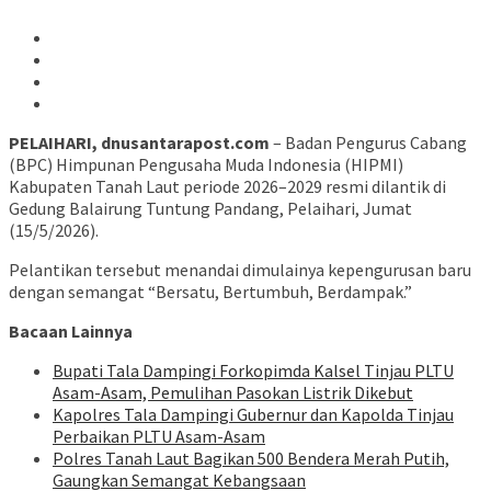
PELAIHARI, dnusantarapost.com
– Badan Pengurus Cabang
(BPC) Himpunan Pengusaha Muda Indonesia (HIPMI)
Kabupaten Tanah Laut periode 2026–2029 resmi dilantik di
Gedung Balairung Tuntung Pandang, Pelaihari, Jumat
(15/5/2026).
Pelantikan tersebut menandai dimulainya kepengurusan baru
dengan semangat “Bersatu, Bertumbuh, Berdampak.”
Bacaan Lainnya
Bupati Tala Dampingi Forkopimda Kalsel Tinjau PLTU
Asam-Asam, Pemulihan Pasokan Listrik Dikebut
Kapolres Tala Dampingi Gubernur dan Kapolda Tinjau
Perbaikan PLTU Asam-Asam
Polres Tanah Laut Bagikan 500 Bendera Merah Putih,
Gaungkan Semangat Kebangsaan