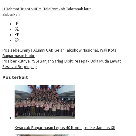
H Rahmat Trianto
HIPMI Tala
Pemkab Tala
tanah laut
Sebarkan
Navigasi
Pos sebelumnya
Alumni UAD Gelar Talkshow Nasional, Wali Kota
Banjarmasin Hadir
pos
Pos berikutnya
PSSI Banjar Saring Bibit Pesepak Bola Muda Lewat
Festival Berjenjang
Pos terkait
Kwarcab Banjarmasin Lepas 40 Kontingen ke Jamnas XII