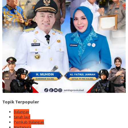
Topik Terpopuler
Balangan
tanah laut
Pemkab Balangan
Martapura