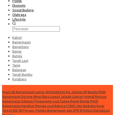
Politik
Ekonomi
Sosial Budaya
Olahraga
Lifestyle
Kalsel
Banjarmasin
Banjarbaru
Banjar
Batola
Tanah Laut
Tapin
Balangan
Tanah Bumbu
Kotabaru
News
Kwarcab Banjarmasin Lepas 40 Kontingen ke Jamnas XII
Bunda PAUD
Banjarmasin Dorong Minat Baca Lewat Jelajah Literasi
Animal Rescue
Banjarmasin Edukasi Pengunjung soal Satwa Reptil
Bunda PAUD
Banjarmasin Ingatkan Remaja soal Bahaya FOMO dan Narkoba
Kejar
Target IKD 90 Persen, Pemko Banjarmasin dan DPR RI Kebut Digitalisasi