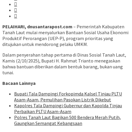
PELAIHARI, dnusantarapost.com
– Pemerintah Kabupaten
Tanah Laut mulai menyalurkan Bantuan Sosial Usaha Ekonomi
Produktif Perorangan (UEP-P), program prioritas yang
ditujukan untuk mendorong pelaku UMKM.
Dalam penyerahan tahap pertama di Dinas Sosial Tanah Laut,
Kamis (2/10/2025), Bupati H. Rahmat Trianto menegaskan
bahwa bantuan diberikan dalam bentuk barang, bukan uang
tunai.
Bacaan Lainnya
Bupati Tala Dampingi Forkopimda Kalsel Tinjau PLTU
Asam-Asam, Pemulihan Pasokan Listrik Dikebut
Kapolres Tala Dampingi Gubernur dan Kapolda Tinjau
Perbaikan PLTU Asam-Asam
Polres Tanah Laut Bagikan 500 Bendera Merah Putih,
Gaungkan Semangat Kebangsaan