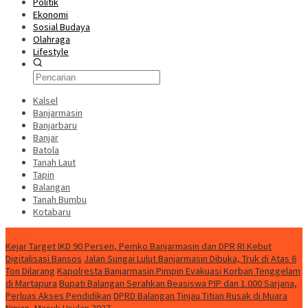
Politik
Ekonomi
Sosial Budaya
Olahraga
Lifestyle
Kalsel
Banjarmasin
Banjarbaru
Banjar
Batola
Tanah Laut
Tapin
Balangan
Tanah Bumbu
Kotabaru
News
Kejar Target IKD 90 Persen, Pemko Banjarmasin dan DPR RI Kebut
Digitalisasi Bansos
Jalan Sungai Lulut Banjarmasin Dibuka, Truk di Atas 6
Ton Dilarang
Kapolresta Banjarmasin Pimpin Evakuasi Korban Tenggelam
di Martapura
Bupati Balangan Serahkan Beasiswa PIP dan 1.000 Sarjana,
Perluas Akses Pendidikan
DPRD Balangan Tinjau Titian Rusak di Muara