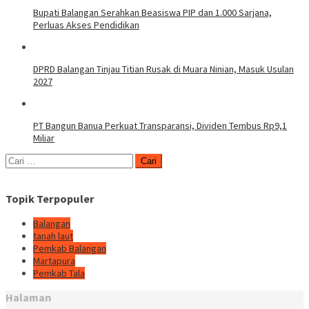
Bupati Balangan Serahkan Beasiswa PIP dan 1.000 Sarjana,
Perluas Akses Pendidikan
DPRD Balangan Tinjau Titian Rusak di Muara Ninian, Masuk Usulan
2027
PT Bangun Banua Perkuat Transparansi, Dividen Tembus Rp9,1
Miliar
Cari
untuk:
Topik Terpopuler
Balangan
tanah laut
Pemkab Balangan
Martapura
Pemkab Tala
Halaman