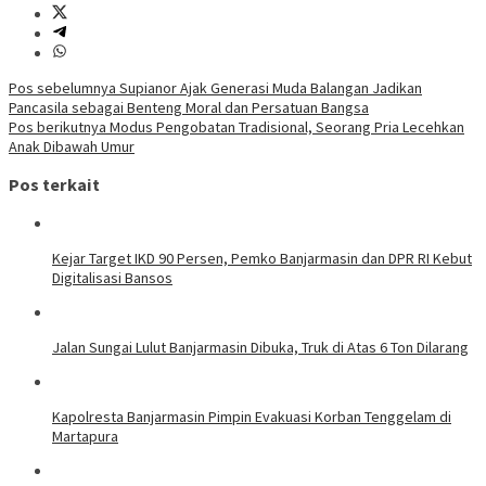
Navigasi
Pos sebelumnya
Supianor Ajak Generasi Muda Balangan Jadikan
Pancasila sebagai Benteng Moral dan Persatuan Bangsa
pos
Pos berikutnya
Modus Pengobatan Tradisional, Seorang Pria Lecehkan
Anak Dibawah Umur
Pos terkait
Kejar Target IKD 90 Persen, Pemko Banjarmasin dan DPR RI Kebut
Digitalisasi Bansos
Jalan Sungai Lulut Banjarmasin Dibuka, Truk di Atas 6 Ton Dilarang
Kapolresta Banjarmasin Pimpin Evakuasi Korban Tenggelam di
Martapura