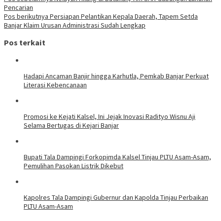
Navigasi
Pencarian
pos
Pos berikutnya
Persiapan Pelantikan Kepala Daerah, Tapem Setda
Banjar Klaim Urusan Administrasi Sudah Lengkap
Pos terkait
Hadapi Ancaman Banjir hingga Karhutla, Pemkab Banjar Perkuat
Literasi Kebencanaan
Promosi ke Kejati Kalsel, Ini Jejak Inovasi Radityo Wisnu Aji
Selama Bertugas di Kejari Banjar
Bupati Tala Dampingi Forkopimda Kalsel Tinjau PLTU Asam-Asam,
Pemulihan Pasokan Listrik Dikebut
Kapolres Tala Dampingi Gubernur dan Kapolda Tinjau Perbaikan
PLTU Asam-Asam