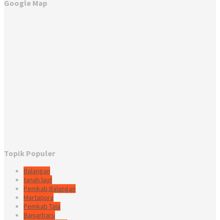
Google Map
Topik Populer
Balangan
tanah laut
Pemkab Balangan
Martapura
Pemkab Tala
Banjarbaru