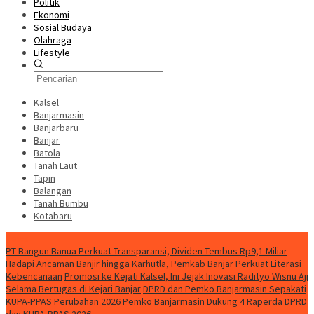
Politik
Ekonomi
Sosial Budaya
Olahraga
Lifestyle
Kalsel
Banjarmasin
Banjarbaru
Banjar
Batola
Tanah Laut
Tapin
Balangan
Tanah Bumbu
Kotabaru
News
PT Bangun Banua Perkuat Transparansi, Dividen Tembus Rp9,1 Miliar
Hadapi Ancaman Banjir hingga Karhutla, Pemkab Banjar Perkuat Literasi
Kebencanaan
Promosi ke Kejati Kalsel, Ini Jejak Inovasi Radityo Wisnu Aji
Selama Bertugas di Kejari Banjar
DPRD dan Pemko Banjarmasin Sepakati
KUPA-PPAS Perubahan 2026
Pemko Banjarmasin Dukung 4 Raperda DPRD