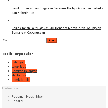
Pemkot Banjarbaru Siagakan Personel Hadapi Ancaman Karhutla
dan Kekeringan
Polres Tanah Laut Bagikan 500 Bendera Merah Putih, Gaungkan
Semangat Kebangsaan
Cari
untuk:
Topik Terpopuler
Balangan
tanah laut
Pemkab Balangan
Martapura
Pemkab Tala
Halaman
Pedoman Media Siber
Redaksi