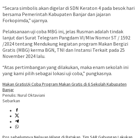
“Secara simbolis akan digelar di SDN Keraton 4 pada besok hari
bersama Pemerintah Kabupaten Banjar dan jajaran
Forkopimda,” ujarnya.
Pelaksanaan uji coba MBG ini, jelas Rusman adalah tindak
lanjut dari Surat Telegram Pangdam VI/Mlw Nomor ST / 1592
/2024 tentang Mendukung kegiatan program Makan Bergizi
Gratis (MBG) kerma BGN, TNI dan Instansi Terkait pada 25
November 2024 lalu.
“Atas pertimbangan yang dilakukan, maka enam sekolah ini
yang kami pilih sebagai lokasi uji coba,” pungkasnya.
Makan Gratis
Uji Coba Program Makan Gratis di 6 Sekolah Kabupaten
Banjar
Penulis: Nurul Oktaviani
Sebarkan
Pos sebelumnya
Nelayan Hilang di Batakan, Tim SAR Gabungan Lakukan