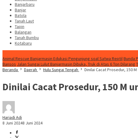
Banjarbaru
Banjar
Batola
Tanah Laut
Tapin
Balangan
Tanah Bumbu
Kotabaru
News
Animal Rescue Banjarmasin Edukasi Pengunjung soal Satwa Reptil
Bunda P
Bansos
Jalan Sungai Lulut Banjarmasin Dibuka, Truk di Atas 6 Ton Dilarang
Beranda
Daerah
Hulu Sungai Tengah
Dinilai Cacat Prosedur, 150
Dinilai Cacat Prosedur, 150 
Hariadi Adi
8 Juni 2024
8 Juni 2024