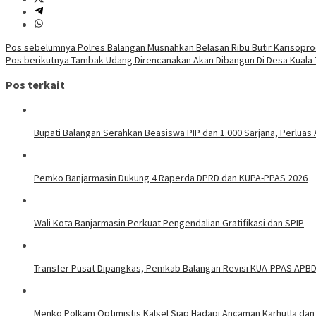
Navigasi
Pos sebelumnya
Polres Balangan Musnahkan Belasan Ribu Butir Karisopro
Pos berikutnya
Tambak Udang Direncanakan Akan Dibangun Di Desa Kuala
pos
Pos terkait
Bupati Balangan Serahkan Beasiswa PIP dan 1.000 Sarjana, Perluas
Pemko Banjarmasin Dukung 4 Raperda DPRD dan KUPA-PPAS 2026
Wali Kota Banjarmasin Perkuat Pengendalian Gratifikasi dan SPIP
Transfer Pusat Dipangkas, Pemkab Balangan Revisi KUA-PPAS APBD
Menko Polkam Optimistis Kalsel Siap Hadapi Ancaman Karhutla dan