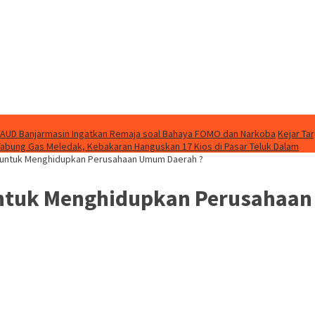
AUD Banjarmasin Ingatkan Remaja soal Bahaya FOMO dan Narkoba
Kejar Ta
Tabung Gas Meledak, Kebakaran Hanguskan 17 Kios di Pasar Teluk Dalam
 M untuk Menghidupkan Perusahaan Umum Daerah ?
M untuk Menghidupkan Perusahaa