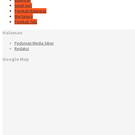
Balangan
tanah laut
Pemkab Balangan
Martapura
Pemkab Tala
Halaman
Pedoman Media Siber
Redaksi
Google Map