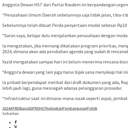
Anggota Dewan HST dari Partai Nasdem ini berpandangan urgensi
“Perusahaan Umum Daerah sebelumnya saja tidak jalan, tiba-ti
Sebelumnya telah dibuat Perda penyertaan modal sebesar Rp1
“Saran saya, belajar dulu menjalankan perusahaan dengan modal
Ia mengatakan, jika memang dikatakan program prioritas, me
2024, dimana akan ada perubahan agenda yang sudah di rencanak
Yazid mengatakan sampai hari ini belum menerima rencana bisn
“Anggota dewan yang lain juga harus bijak sana menyikapi hal in
Ia pribadi berpendapat melihat dari draft dokumen yang ada, Rap
lebih jauh lagi, guna mencegah adanya pelanggaran prosedur.
“Infrastruktur saat ini dimana-mana rusak seperti aspal, jembata
2024
APBD
Bupati
DPRD
HST
Kebijakan
Pembangunan
Politik
Sebarkan