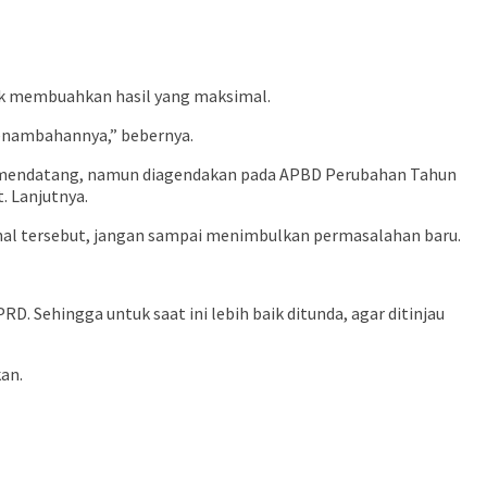
k membuahkan hasil yang maksimal.
penambahannya,” bebernya.
5 mendatang, namun diagendakan pada APBD Perubahan Tahun
. Lanjutnya.
 hal tersebut, jangan sampai menimbulkan permasalahan baru.
D. Sehingga untuk saat ini lebih baik ditunda, agar ditinjau
kan.