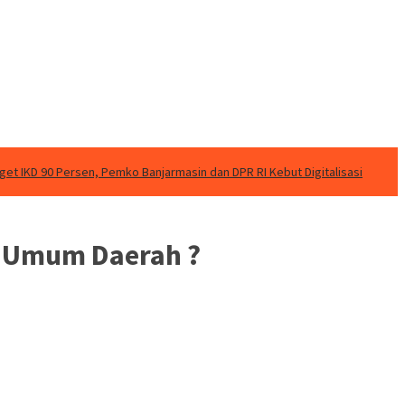
rget IKD 90 Persen, Pemko Banjarmasin dan DPR RI Kebut Digitalisasi
n Umum Daerah ?