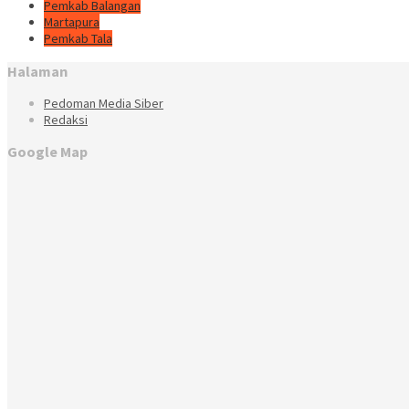
Pemkab Balangan
Martapura
Pemkab Tala
Halaman
Pedoman Media Siber
Redaksi
Google Map