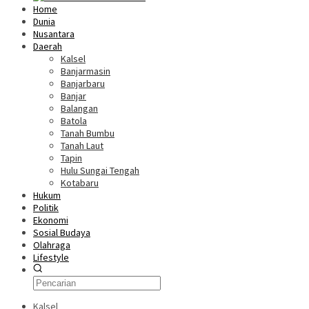
Home
Dunia
Nusantara
Daerah
Kalsel
Banjarmasin
Banjarbaru
Banjar
Balangan
Batola
Tanah Bumbu
Tanah Laut
Tapin
Hulu Sungai Tengah
Kotabaru
Hukum
Politik
Ekonomi
Sosial Budaya
Olahraga
Lifestyle
Kalsel