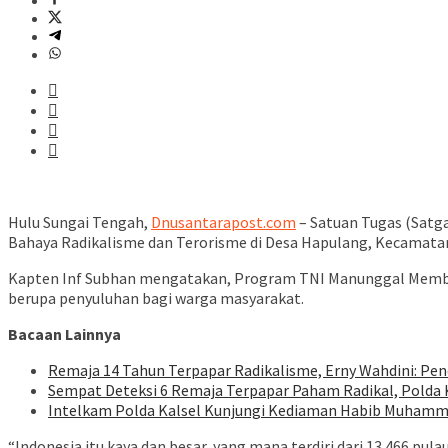
Hulu Sungai Tengah,
Dnusantarapost.com
– Satuan Tugas (Sat
Bahaya Radikalisme dan Terorisme di Desa Hapulang, Kecamatan
Kapten Inf Subhan mengatakan, Program TNI Manunggal Memban
berupa penyuluhan bagi warga masyarakat.
Bacaan Lainnya
Remaja 14 Tahun Terpapar Radikalisme, Erny Wahdini: Pe
Sempat Deteksi 6 Remaja Terpapar Paham Radikal, Polda K
Intelkam Polda Kalsel Kunjungi Kediaman Habib Muham
“Indonesia itu kaya dan besar, yang mana terdiri dari 13.466 pu