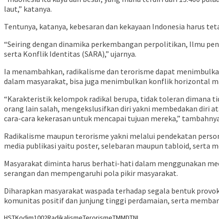
laut,” katanya.
Tentunya, katanya, kebesaran dan kekayaan Indonesia harus tet
“Seiring dengan dinamika perkembangan perpolitikan, Ilmu peng
serta Konflik Identitas (SARA),” ujarnya.
Ia menambahkan, radikalisme dan terorisme dapat menimbulkan 
dalam masyarakat, bisa juga menimbulkan konflik horizontal m
“Karakteristik kelompok radikal berupa, tidak toleran dimana t
orang lain salah, mengekslusifkan diri yakni membedakan diri 
cara-cara kekerasan untuk mencapai tujuan mereka,” tambahnya
Radikalisme maupun terorisme yakni melalui pendekatan person
media publikasi yaitu poster, selebaran maupun tabloid, serta me
Masyarakat diminta harus berhati-hati dalam menggunakan medi
serangan dan mempengaruhi pola pikir masyarakat.
Diharapkan masyarakat waspada terhadap segala bentuk prov
komunitas positif dan junjung tinggi perdamaian, serta membang
HST
Kodim1002
Radikalisme
Terorisme
TMMD
TNI