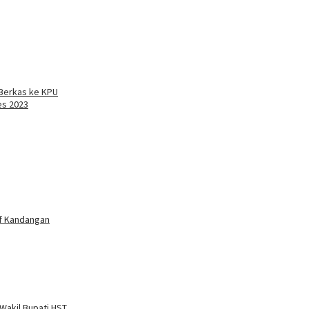
 Berkas ke KPU
es 2023
f Kandangan
Wakil Bupati HST