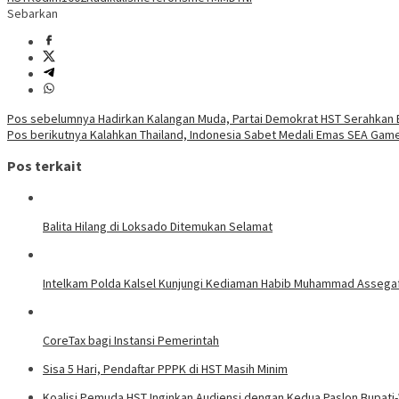
Sebarkan
Navigasi
Pos sebelumnya
Hadirkan Kalangan Muda, Partai Demokrat HST Serahkan
Pos berikutnya
Kalahkan Thailand, Indonesia Sabet Medali Emas SEA Gam
pos
Pos terkait
Balita Hilang di Loksado Ditemukan Selamat
Intelkam Polda Kalsel Kunjungi Kediaman Habib Muhammad Assega
CoreTax bagi Instansi Pemerintah
Sisa 5 Hari, Pendaftar PPPK di HST Masih Minim
Koalisi Pemuda HST Inginkan Audiensi dengan Kedua Paslon Bupati-