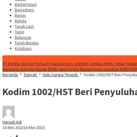
Banjarmasin
Banjarbaru
Banjar
Batola
Tanah Laut
Tapin
Balangan
Tanah Bumbu
Kotabaru
News
PT Bangun Banua Perkuat Transparansi, Dividen Tembus Rp9,1 Miliar
Hadap
Bertugas di Kejari Banjar
DPRD dan Pemko Banjarmasin Sepakati KUPA-PP
Beranda
Daerah
Hulu Sungai Tengah
Kodim 1002/HST Beri Penyulu
Kodim 1002/HST Beri Penyuluh
Hariadi Adi
16 Mei 2023
16 Mei 2023