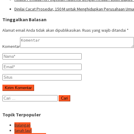
Dinilai Cacat Prosedur, 150 M untuk Menghidupkan Perusahaan Umu
Tinggalkan Balasan
Alamat email Anda tidak akan dipublikasikan.
Ruas yang wajib ditandai
*
Komentar
Cari
untuk:
Topik Terpopuler
Balangan
tanah laut