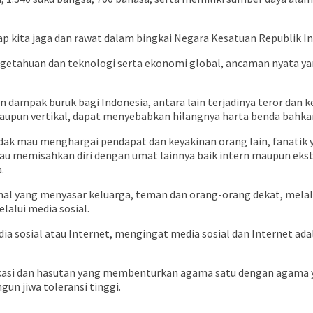
ap kita jaga dan rawat dalam bingkai Negara Kesatuan Republik In
etahuan dan teknologi serta ekonomi global, ancaman nyata yang 
dampak buruk bagi Indonesia, antara lain terjadinya teror dan
aupun vertikal, dapat menyebabkan hilangnya harta benda bahka
idak mau menghargai pendapat dan keyakinan orang lain, fanatik 
atau memisahkan diri dengan umat lainnya baik intern maupun eks
.
al yang menyasar keluarga, teman dan orang-orang dekat, melalu
lalui media sosial.
a sosial atau Internet, mengingat media sosial dan Internet a
okasi dan hasutan yang membenturkan agama satu dengan agama 
un jiwa toleransi tinggi.