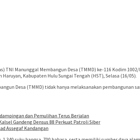
gas) TNI Manunggal Membangun Desa (TMMD) ke-116 Kodim 1002
 Haruyan, Kabupaten Hulu Sungai Tengah (HST), Selasa (16/05).
gun Desa (TMMD) tidak hanya melaksanakan pembangunan sasaran
ndampingan dan Pemulihan Terus Berjalan
alsel Gandeng Densus 88 Perkuat Patroli Siber
mad Assegaf Kandangan
lau, 1.340 suku bangsa, 700 bahasa, serta memiliki sumber daya al