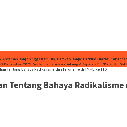
i Ancaman Banjir hingga Karhutla, Pemkab Banjar Perkuat Literasi Kebenca
AS Perubahan 2026
Pemko Banjarmasin Dukung 4 Raperda DPRD dan KUPA-P
han Tentang Bahaya Radikalisme dan Terorisme di TMMD ke 116
an Tentang Bahaya Radikalisme 