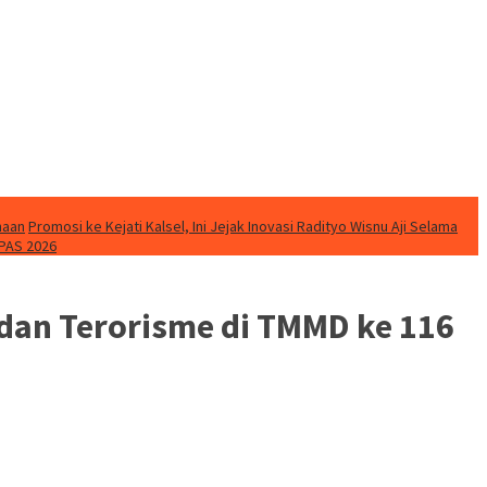
naan
Promosi ke Kejati Kalsel, Ini Jejak Inovasi Radityo Wisnu Aji Selama
PAS 2026
dan Terorisme di TMMD ke 116