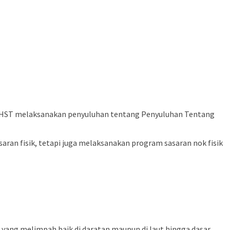
/HST melaksanakan penyuluhan tentang Penyuluhan Tentang
 fisik, tetapi juga melaksanakan program sasaran nok fisik
am yang melimpah baik di daratan maupun di laut hingga dasar