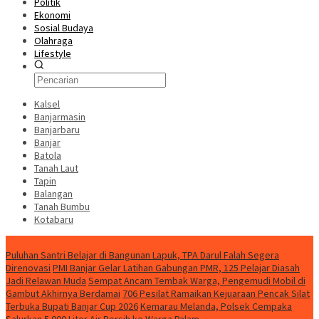
Politik
Ekonomi
Sosial Budaya
Olahraga
Lifestyle
Kalsel
Banjarmasin
Banjarbaru
Banjar
Batola
Tanah Laut
Tapin
Balangan
Tanah Bumbu
Kotabaru
News
Puluhan Santri Belajar di Bangunan Lapuk, TPA Darul Falah Segera
Direnovasi
PMI Banjar Gelar Latihan Gabungan PMR, 125 Pelajar Diasah
Jadi Relawan Muda
Sempat Ancam Tembak Warga, Pengemudi Mobil di
Gambut Akhirnya Berdamai
706 Pesilat Ramaikan Kejuaraan Pencak Silat
Terbuka Bupati Banjar Cup 2026
Kemarau Melanda, Polsek Cempaka