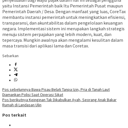
penyesuaian bagi wajib pajak dalam hal ini sebagai pengguna
yaitu Instansi Pemerintah baik Itu Pemerintah Pusat maupun
Pemerintah Daerah / Desa. Dengan manfaat yang luas, CoreTax
membantu instansi pemerintah untuk meningkatkan efisiensi,
transparansi, dan akuntabilitas dalam pengelolaan keuangan
negara. Implementasi sistem ini merupakan langkah strategis
menuju sistem perpajakan yang lebih modern, kuat, dan
tepercaya. Mungkin awalnya akan mengalami kesulitan dalam
masa transisi dari aplikasi lama dan Coretax.
Sebarkan
Navigasi
Pos sebelumnya
Bawa Pisau Belati Tanpa Izin, Pria di Tanah Laut
Diamankan Polisi Saat Operasi Sikat
pos
Pos berikutnya
Keinginan Tak Dikabulkan Ayah, Seorang Anak Bakar
Rumah di Landasan Ulin
Pos terkait