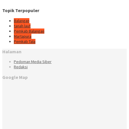
Topik Terpopuler
Balangan
tanah laut
Pemkab Balangan
Martapura
Pemkab Tala
Halaman
Pedoman Media Siber
Redaksi
Google Map