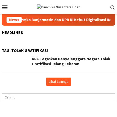
Loncat
Menu
ke
Mobile
konten
0 Persen, Pemko Banjarmasin dan DPR RI Kebut Digitalisasi Bansos
News
HEADLINES
TAG:
TOLAK GRATIFIKASI
KPK Tegaskan Penyelenggara Negara Tolak
Gratifikasi Jelang Lebaran
Lihat Lainnya
Cari
untuk: