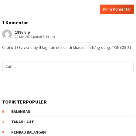
1 Komentar
188v vip
22 Mei 2026 pukul 7:44 am
Chơi ở
188v vip
thấy ít lag hơn nhiều nơi khác mình từng dùng. TONY05-21
Cari
untuk:
TOPIK TERPOPULER
BALANGAN
TANAH LAUT
PEMKAB BALANGAN