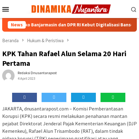
Loncat
Menu
ke
Mobile
konten
en, Pemko Banjarmasin dan DPR RI Kebut Digitalisasi Bansos
News
Beranda
Hukum & Peristiwa
KPK Tahan Rafael Alun Selama 20 Hari
Pertama
Redaksi Dnusantarapost
4 April 2023
JAKARTA, dnusantarapost.com – Komisi Pemberantasan
Korupsi (KPK) secara resmi melakukan penahanan mantan
pejabat Direktorat Jenderal Pajak Kementerian Keuangan (DJP
Kemenkeu), Rafael Alun Trisambodo (RAT), dalam tindak
pidana korupsi (TPK) penerimaan gratifikasi atau yang