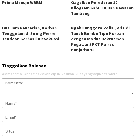
Prima Menuju WBBM
Gagalkan Peredaran 32
Kilogram Sabu Tujuan Kawasan
Tambang
Dua Jam Pencarian, Korban
Ngaku Anggota Polisi, Pria di
Tenggelam di Siring Pierre
Tanah Bumbu Tipu Korban
Tendean Berhasil Dievakuasi
dengan Modus Rekrutmen
Pegawai SPKT Polres
Banjarbaru
Tinggalkan Balasan
Alamat email Anda tidak akan dipublikasikan.
Ruas yang wajib ditandai
*