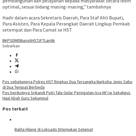
pembangunan dan pelayanan kepada masyarakat secara lebih
optimal, sesuai bidang masing-masing,” tambahnya
Hadir dalam acara Sekretaris Daerah, Para Staf Ahli Bupati,
Para Asisten, Para Kepala Perangkat Daerah Lingkup Pemkab
setempat dan Para Camat se HST.
BKPSDMD
Bupati
HST
JFT
Lantik
Sebarkan
Navigasi
Pos sebelumnya
Polres HST Ringkus Dua Tersangka Narkoba Jenis Sabu
di Dua Tempat Berbeda
pos
Pos berikutnya
Srikandi Putri Tala Gelar Peringatan Isra Mi’raj Sekaligus
Haul Abah Guru Sekumpul
Pos terkait
Balita Hilang di Loksado Ditemukan Selamat