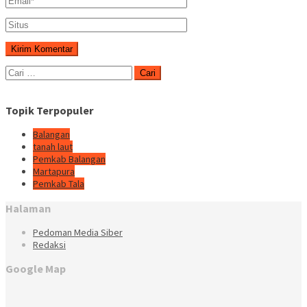
Cari
untuk:
Topik Terpopuler
Balangan
tanah laut
Pemkab Balangan
Martapura
Pemkab Tala
Halaman
Pedoman Media Siber
Redaksi
Google Map