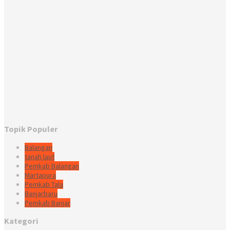
Topik Populer
Balangan
tanah laut
Pemkab Balangan
Martapura
Pemkab Tala
Banjarbaru
Pemkab Banjar
Kategori