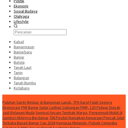
Politik
Ekonomi
Sosial Budaya
Olahraga
Lifestyle
Kalsel
Banjarmasin
Banjarbaru
Banjar
Batola
Tanah Laut
Tapin
Balangan
Tanah Bumbu
Kotabaru
News
Puluhan Santri Belajar di Bangunan Lapuk, TPA Darul Falah Segera
Direnovasi
PMI Banjar Gelar Latihan Gabungan PMR, 125 Pelajar Diasah
Jadi Relawan Muda
Sempat Ancam Tembak Warga, Pengemudi Mobil di
Gambut Akhirnya Berdamai
706 Pesilat Ramaikan Kejuaraan Pencak Silat
Terbuka Bupati Banjar Cup 2026
Kemarau Melanda, Polsek Cempaka