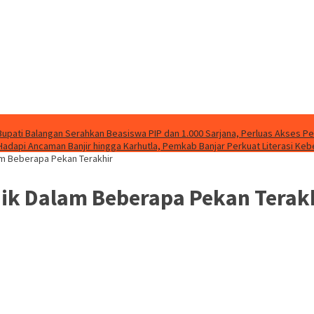
Bupati Balangan Serahkan Beasiswa PIP dan 1.000 Sarjana, Perluas Akses P
Hadapi Ancaman Banjir hingga Karhutla, Pemkab Banjar Perkuat Literasi Ke
am Beberapa Pekan Terakhir
aik Dalam Beberapa Pekan Terak