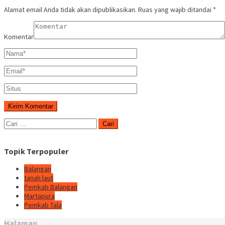
Alamat email Anda tidak akan dipublikasikan.
Ruas yang wajib ditandai
*
Komentar
Cari
untuk:
Topik Terpopuler
Balangan
tanah laut
Pemkab Balangan
Martapura
Pemkab Tala
Halaman