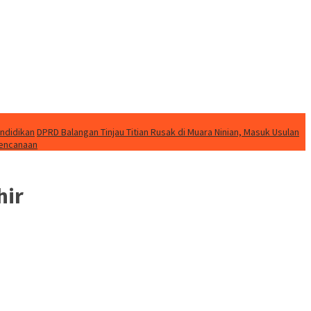
endidikan
DPRD Balangan Tinjau Titian Rusak di Muara Ninian, Masuk Usulan
bencanaan
hir