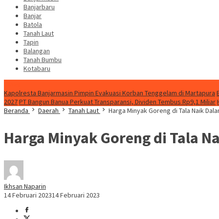
Banjarbaru
Banjar
Batola
Tanah Laut
Tapin
Balangan
Tanah Bumbu
Kotabaru
News
Kapolresta Banjarmasin Pimpin Evakuasi Korban Tenggelam di Martapura
2027
PT Bangun Banua Perkuat Transparansi, Dividen Tembus Rp9,1 Miliar
Beranda
Daerah
Tanah Laut
Harga Minyak Goreng di Tala Naik Dal
Harga Minyak Goreng di Tala N
Ikhsan Naparin
14 Februari 2023
14 Februari 2023