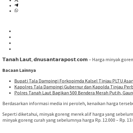
𝗧𝗮𝗻𝗮𝗵 𝗟𝗮𝘂𝘁, 𝗱𝗻𝘂𝘀𝗮𝗻𝘁𝗮𝗿𝗮𝗽𝗼𝘀𝘁.𝗰𝗼𝗺 – Harga m
Bacaan Lainnya
Bupati Tala Dampingi Forkopimda Kalsel Tinjau PLTU Asa
Kapolres Tala Dampingi Gubernur dan Kapolda Tinjau Pe
Polres Tanah Laut Bagikan 500 Bendera Merah Putih, Ga
Berdasarkan informasi media ini peroleh, kenaikan harga terse
Seperti diketahui, minyak goreng merek alif harga yang sebelumn
minyak goreng curah yang sebelumnya harga Rp. 12.000 – Rp. 13.