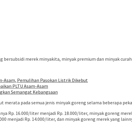
inyak goreng bersubsidi merek minyakita, minyak premium dan minyak 
m-Asam, Pemulihan Pasokan Listrik Dikebut
rbaikan PLTU Asam-Asam
ungkan Semangat Kebangsaan
but merata pada semua jenis minyak goreng selama beberapa pekan
ya Rp. 16.000/liter menjadi Rp. 18.000/liter, minyak goreng mere
000 menjadi Rp. 14.000/liter, dan minyak goreng merek yang lain