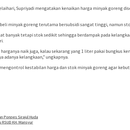
laihari, Supriyadi mengatakan kenaikan harga minyak goreng di
li minyak goreng terutama bersubsidi sangat tinggi, namun sto
at banyak tetapi stok sedikit sehingga berdampak pada kelangka
i.
harganya naik juga, kalau sekarang yang 1 liter pakai bungkus ke
nya adanya kelangkaan,” ungkapnya.
mengontrol kestabilan harga dan stok minyak goreng agar kebutu
an Ponpes Sirajul Huda
u RSUD KH. Mansyur