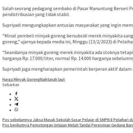
Salah seorang pedagang sembako di Pasar Manuntung Berseri Pe
pendistribusian yang tidak stabil.
Supriyadi mengungkapkan antusias masyarakat yang ingin membe
“Minat pembeli minyak goreng bersubsidi merek minyakita sang
goreng,” ujarnya kepada media ini, Minggu (13/2/2023) di Pelaihar
“Seandainya minyak goreng merek minyakita ada stoknya tetapi 
harganya Rp. 17.000/liter, normal Rp. 14.000 harganya sebelum
Supriyadi juga mengharapkan pemerintah berperan aktif dalam 
Harga Minyak Goreng
Naik
tanah laut
Sebarkan
Navigasi
Pos sebelumnya
Jaksa Masuk Sekolah Sasar Pelajar di SMPN 8 Pelaihari d
Pos berikutnya
Pemotongan Untaian Melati Tandai Peresmian Gedung Bar
pos