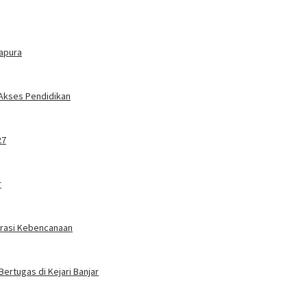
tapura
 Akses Pendidikan
27
r
erasi Kebencanaan
Bertugas di Kejari Banjar