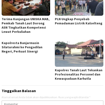
Terima Kunjungan UNISKA MAB,
PLN Ungkap Penyebab
Pemkab Tanah Laut Dorong
Pemadaman Listrik Kalselteng
ASN Tingkatkan Kompetensi
Lewat Perkuliahan
Kapolresta Banjarmasin
Silaturahmi ke Pengadilan
Negeri, Perkuat Sinergi
Kapolres Tanah Laut Tekankan
Profesionalitas Personel dan
Kewaspadaan Karhutla
Tinggalkan Balasan
Alamat email Anda tidak akan dipublikasikan.
Ruas yang wajib ditandai
*