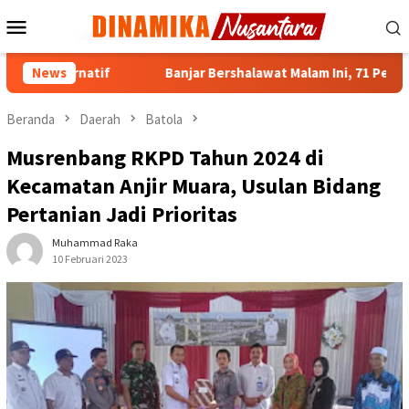
Loncat
Menu
ke
Mobile
konten
r Alternatif
News
Banjar Bershalawat Malam Ini, 71 Personel S
Beranda
Daerah
Batola
Musrenbang RKPD Tahun 2024 di
Kecamatan Anjir Muara, Usulan Bidang
Pertanian Jadi Prioritas
Muhammad Raka
10 Februari 2023