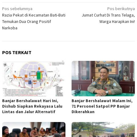
Navigasi
Pos sebelumnya
Pos berikutnya
Razia Pekat di Kecamatan Bati-Bati
Jumat Curhat Di Trans Telaga,
pos
Temukan Dua Orang Positif
Warga Harapkan Ini!
Narkoba
POS TERKAIT
Banjar Bershalawat Hari Ini,
Banjar Bershalawat Malam Ini,
Dishub Siapkan Rekayasa Lalu
71 Personel Satpol PP Banjar
Lintas dan Jalur Alternatif
Dikerahkan