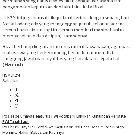
permainan yang harus diselesaikan dengan kerjasama tim,
pengambilan keputusan dan lain-lain”. kata Rizal.
“LK2M ini juga harus disikapi dan diterima dengan senang hati.
Meski kadang ada yang menganggap penuh tekanan karena
semua harus diatur, tapi itu semua memberi manfaat untuk
membiasakan hidup disiplin,” tambahnya.
Rizal berharap kegiatan ini terus rutin dilaksanakan, agar para
mahasiswa yang berkecimpung benar-benar memiliki
tanggung jawab dan loyalitas yang baik dalam segala hal.
(𝗛𝗮𝗺𝗶𝗱)
ITSM
LK2M
Sebarkan
Navigasi
Pos sebelumnya
Pengurus PWI Kotabaru Lakukan Kunjungan Kerja Ke
PWI Tanah Laut
pos
Pos berikutnya
PH Terdakwa Kasus Korupsi Dana Desa Muara Kintap
Meminta Hakim Bebaskan Kliennya