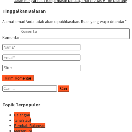
Jalan Sungai Lulut Banjarmasin Dibuka, Truk di Atas 6 Ton Dilarang
Tinggalkan Balasan
Alamat email Anda tidak akan dipublikasikan.
Ruas yang wajib ditandai
*
Komentar
Cari
untuk:
Topik Terpopuler
Balangan
tanah laut
Pemkab Balangan
Martapura