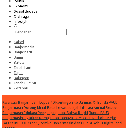
Politik
Ekonomi
Sosial Budaya
Olahraga
Lifestyle
Kalsel
Banjarmasin
Banjarbaru
Banjar
Batola
Tanah Laut
Tapin
Balangan
Tanah Bumbu
Kotabaru
News
Kwarcab Banjarmasin Lepas 40 Kontingen ke Jamnas XII
Bunda PAUD
Banjarmasin Dorong Minat Baca Lewat Jelajah Literasi
Animal Rescue
Banjarmasin Edukasi Pengunjung soal Satwa Reptil
Bunda PAUD
Banjarmasin Ingatkan Remaja soal Bahaya FOMO dan Narkoba
Kejar
Target IKD 90 Persen, Pemko Banjarmasin dan DPR RI Kebut Digitalisasi