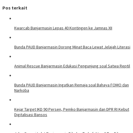
Pos terkait
Kwarcab Banjarmasin Lepas 40 Kontingen ke Jamnas XII
Bunda PAUD Banjarmasin Dorong Minat Baca Lewat Jelajah Literasi
Animal Rescue Banjarmasin Edukasi Pengunjung soal Satwa Reptil
Bunda PAUD Banjarmasin Ingatkan Remaja soal Bahaya FOMO dan
Narkoba
Kejar Target IKD 90 Persen, Pemko Banjarmasin dan DPR RI Kebut
Digitalisasi Bansos