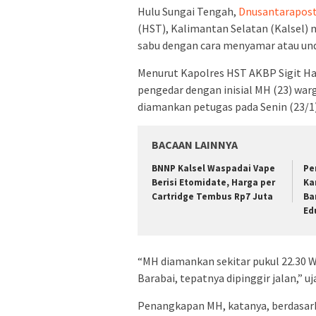
Hulu Sungai Tengah,
Dnusantarapos
(HST), Kalimantan Selatan (Kalsel)
sabu dengan cara menyamar atau und
Menurut Kapolres HST AKBP Sigit Har
pengedar dengan inisial MH (23) war
diamankan petugas pada Senin (23/1)
BACAAN LAINNYA
BNNP Kalsel Waspadai Vape
Pe
Berisi Etomidate, Harga per
Ka
Cartridge Tembus Rp7 Juta
Ba
Ed
“MH diamankan sekitar pukul 22.30 W
Barabai, tepatnya dipinggir jalan,” u
Penangkapan MH, katanya, berdasark