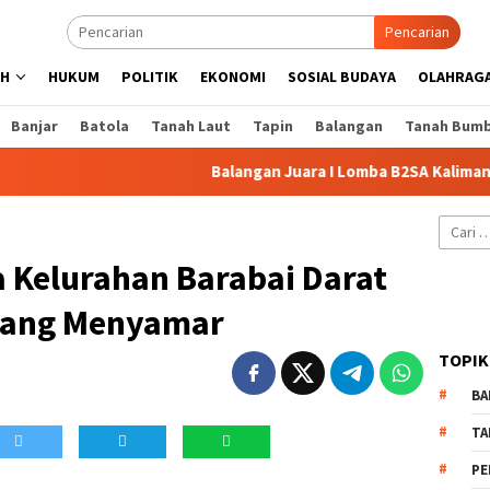
Pencarian
AH
HUKUM
POLITIK
EKONOMI
SOSIAL BUDAYA
OLAHRAG
Banjar
Batola
Tanah Laut
Tapin
Balangan
Tanah Bum
Balangan Juara I Lomba B2SA Kalimantan S
Cari
untuk:
 Kelurahan Barabai Darat
 yang Menyamar
TOPIK
BA
TA
PE