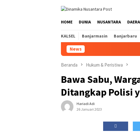
Loncat
ke
konten
HOME
DUNIA
NUSANTARA
DAER
KALSEL
Banjarmasin
Banjarbaru
News
Beranda
Hukum & Peristiwa
Bawa Sabu, Warga
Ditangkap Polisi
Hariadi Adi
26 Januari 2023