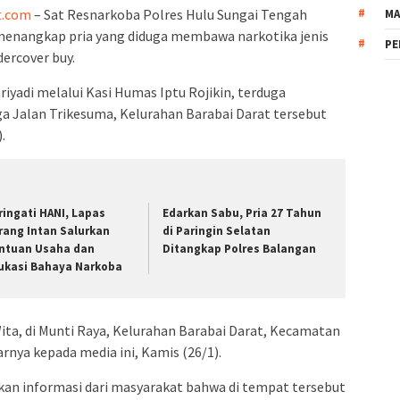
t.com
– Sat Resnarkoba Polres Hulu Sungai Tengah
MA
 menangkap pria yang diduga membawa narkotika jenis
PE
ercover buy.
iyadi melalui Kasi Humas Iptu Rojikin, terduga
ga Jalan Trikesuma, Kelurahan Barabai Darat tersebut
.
ringati HANI, Lapas
Edarkan Sabu, Pria 27 Tahun
rang Intan Salurkan
di Paringin Selatan
ntuan Usaha dan
Ditangkap Polres Balangan
ukasi Bahaya Narkoba
ita, di Munti Raya, Kelurahan Barabai Darat, Kecamatan
jarnya kepada media ini, Kamis (26/1).
an informasi dari masyarakat bahwa di tempat tersebut