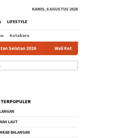
tutup
KAMIS, 6 AGUSTUS 2026
A
LIFESTYLE
bu
Kotabaru
elatan 2026
Wali Kota Banjarmasin Perkuat Pengendalian 
 TERPOPULER
LANGAN
NAH LAUT
MKAB BALANGAN