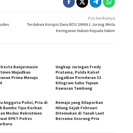
Pos berikutnya
Ludes
Terdakwa Korupsi Dana BOS SMAN 1 Jorong Minta
Keringanan Hukum Kepada Hakim
lresta Banjarmasin
Ungkap Jaringan Fredy
tmen Wujudkan
Pratama, Polda Kalsel
yanan Prima Menuju
Gagalkan Peredaran 32
M
Kilogram Sabu Tujuan
Kawasan Tambang
u Anggota Polisi, Pria di
Remaja yang Dilaporkan
h Bumbu Tipu Korban
Hilang Sejak Februari
an Modus Rekrutmen
Ditemukan di Tanah Laut
wai SPKT Polres
Bersama Seorang Pria
arbaru