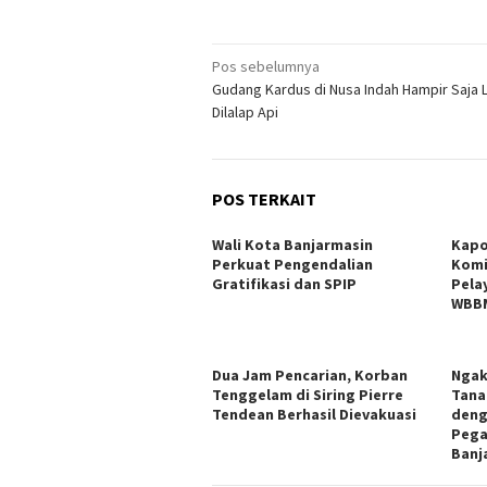
Navigasi
Pos sebelumnya
Gudang Kardus di Nusa Indah Hampir Saja 
pos
Dilalap Api
POS TERKAIT
Wali Kota Banjarmasin
Kapo
Perkuat Pengendalian
Komi
Gratifikasi dan SPIP
Pela
WBB
Dua Jam Pencarian, Korban
Ngak
Tenggelam di Siring Pierre
Tana
Tendean Berhasil Dievakuasi
deng
Pega
Banj