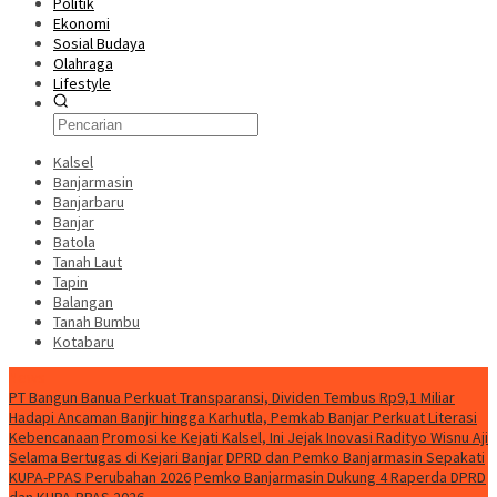
Politik
Ekonomi
Sosial Budaya
Olahraga
Lifestyle
Kalsel
Banjarmasin
Banjarbaru
Banjar
Batola
Tanah Laut
Tapin
Balangan
Tanah Bumbu
Kotabaru
News
PT Bangun Banua Perkuat Transparansi, Dividen Tembus Rp9,1 Miliar
Hadapi Ancaman Banjir hingga Karhutla, Pemkab Banjar Perkuat Literasi
Kebencanaan
Promosi ke Kejati Kalsel, Ini Jejak Inovasi Radityo Wisnu Aji
Selama Bertugas di Kejari Banjar
DPRD dan Pemko Banjarmasin Sepakati
KUPA-PPAS Perubahan 2026
Pemko Banjarmasin Dukung 4 Raperda DPRD