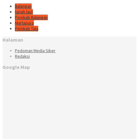
Balangan
tanah laut
Pemkab Balangan
Martapura
Pemkab Tala
Halaman
Pedoman Media Siber
Redaksi
Google Map