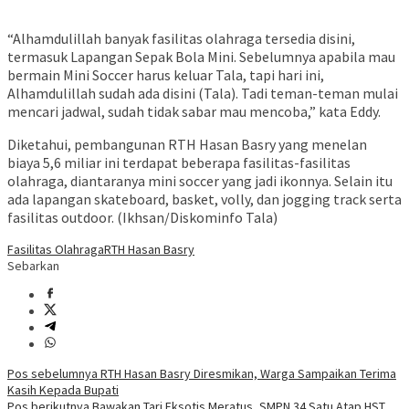
“Alhamdulillah banyak fasilitas olahraga tersedia disini,
termasuk Lapangan Sepak Bola Mini. Sebelumnya apabila mau
bermain Mini Soccer harus keluar Tala, tapi hari ini,
Alhamdulillah sudah ada disini (Tala). Tadi teman-teman mulai
mencari jadwal, sudah tidak sabar mau mencoba,” kata Eddy.
Diketahui, pembangunan RTH Hasan Basry yang menelan
biaya 5,6 miliar ini terdapat beberapa fasilitas-fasilitas
olahraga, diantaranya mini soccer yang jadi ikonnya. Selain itu
ada lapangan skateboard, basket, volly, dan jogging track serta
fasilitas outdoor. (Ikhsan/Diskominfo Tala)
Fasilitas Olahraga
RTH Hasan Basry
Sebarkan
Navigasi
Pos sebelumnya
RTH Hasan Basry Diresmikan, Warga Sampaikan Terima
Kasih Kepada Bupati
pos
Pos berikutnya
Bawakan Tari Eksotis Meratus, SMPN 34 Satu Atap HST