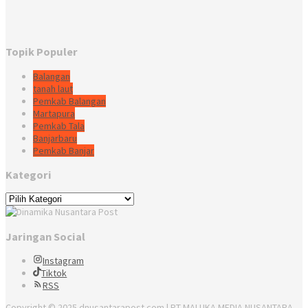
Topik Populer
Balangan
tanah laut
Pemkab Balangan
Martapura
Pemkab Tala
Banjarbaru
Pemkab Banjar
Kategori
Kategori
Jaringan Social
Instagram
Tiktok
RSS
Copyright © 2025 dnusantarapost.com | PT MALUKA MEDIA NUSANTARA