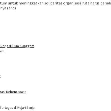
ntum untuk meningkatkan solidaritas organisasi. Kita harus berad
nya (ahd)
ekerja di Bumi Sanggam
gin
r
erasi Kebencanaan
Bertugas di Kejari Banjar