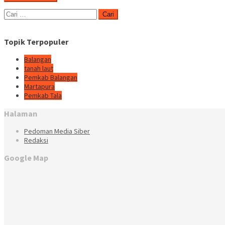
Cari
untuk:
Topik Terpopuler
Balangan
tanah laut
Pemkab Balangan
Martapura
Pemkab Tala
Halaman
Pedoman Media Siber
Redaksi
Google Map