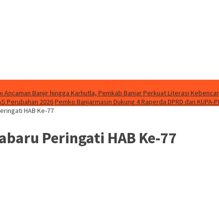
i Ancaman Banjir hingga Karhutla, Pemkab Banjar Perkuat Literasi Kebenca
AS Perubahan 2026
Pemko Banjarmasin Dukung 4 Raperda DPRD dan KUPA-P
ringati HAB Ke-77
baru Peringati HAB Ke-77