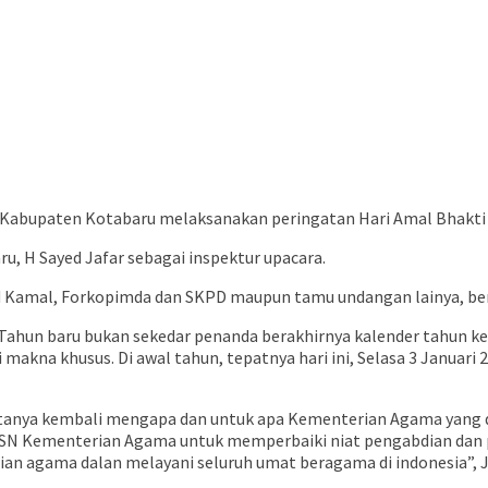
Kabupaten Kotabaru melaksanakan peringatan Hari Amal Bhakti
u, H Sayed Jafar sebagai inspektur upacara.
 Kamal, Forkopimda dan SKPD maupun tamu undangan lainya, ber
hun baru bukan sekedar penanda berakhirnya kalender tahun kem
makna khusus. Di awal tahun, tepatnya hari ini, Selasa 3 Januar
tanya kembali mengapa dan untuk apa Kementerian Agama yang d
 ASN Kementerian Agama untuk memperbaiki niat pengabdian dan p
an agama dalan melayani seluruh umat beragama di indonesia”, J