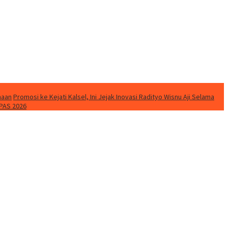
naan
Promosi ke Kejati Kalsel, Ini Jejak Inovasi Radityo Wisnu Aji Selama
PAS 2026