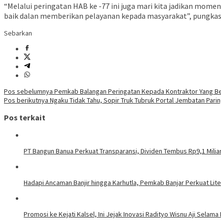
“Melalui peringatan HAB ke -77 ini juga mari kita jadikan mome
baik dalan memberikan pelayanan kepada masyarakat”, pungkas
Sebarkan
Navigasi
Pos sebelumnya
Pemkab Balangan Peringatan Kepada Kontraktor Yang B
Pos berikutnya
Ngaku Tidak Tahu, Sopir Truk Tubruk Portal Jembatan Parin
pos
Pos terkait
PT Bangun Banua Perkuat Transparansi, Dividen Tembus Rp9,1 Milia
Hadapi Ancaman Banjir hingga Karhutla, Pemkab Banjar Perkuat Lit
Promosi ke Kejati Kalsel, Ini Jejak Inovasi Radityo Wisnu Aji Selama 