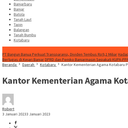
Banjarbaru
Banjar
Batola
Tanah Laut
Tapin
Balangan
Tanah Bumbu
Kotabaru
News
PT Bangun Banua Perkuat Transparansi, Dividen Tembus Rp9,1 Miliar
Hadap
Bertugas di Kejari Banjar
DPRD dan Pemko Banjarmasin Sepakati KUPA-PP
Beranda
Daerah
Kotabaru
Kantor Kementerian Agama Kotabaru Pe
Kantor Kementerian Agama Kota
Robert
3 Januari 2023
3 Januari 2023