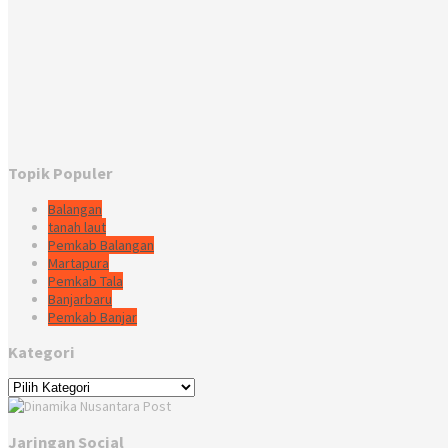
Topik Populer
Balangan
tanah laut
Pemkab Balangan
Martapura
Pemkab Tala
Banjarbaru
Pemkab Banjar
Kategori
Kategori
Jaringan Social