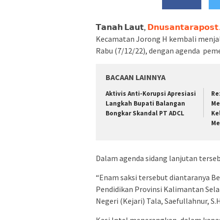
𝗧𝗮𝗻𝗮𝗵 𝗟𝗮𝘂𝘁,
𝗗𝗻𝘂𝘀𝗮𝗻𝘁𝗮𝗿𝗮𝗽𝗼𝘀𝘁
Kecamatan Jorong H kembali menjala
Rabu (7/12/22), dengan agenda peme
BACAAN LAINNYA
Aktivis Anti-Korupsi Apresiasi
Re
Langkah Bupati Balangan
Me
Bongkar Skandal PT ADCL
Ke
Me
Dalam agenda sidang lanjutan terse
“Enam saksi tersebut diantaranya Be
Pendidikan Provinsi Kalimantan Selat
Negeri (Kejari) Tala, Saefullahnur, S.
Kasi Intel menerangkan, dalam kapa