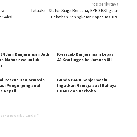
Pos berikutnya
ara
Tetapkan Status Siaga Bencana, BPBD HST gelar
n Saksi
Pelatihan Peningkatan Kapasitas TRC
 24 Jam Banjarmasin Jadi
Kwarcab Banjarmasin Lepas
han Mahasiswa untuk
40 Kontingen ke Jamnas XII
s
al Rescue Banjarmasin
Bunda PAUD Banjarmasin
asi Pengunjung soal
Ingatkan Remaja soal Bahaya
a Reptil
FOMO dan Narkoba
as yang wajib ditandai
*