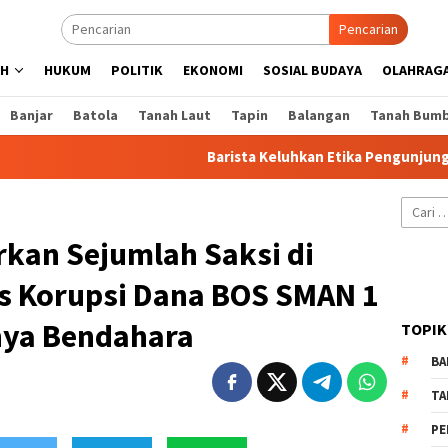
Pencarian
AH
HUKUM
POLITIK
EKONOMI
SOSIAL BUDAYA
OLAHRAG
Banjar
Batola
Tanah Laut
Tapin
Balangan
Tanah Bum
Barista Keluhkan Etika Pengunjung Kafe 2
Cari
untuk:
rkan Sejumlah Saksi di
s Korupsi Dana BOS SMAN 1
nya Bendahara
TOPIK
BA
TA
PE