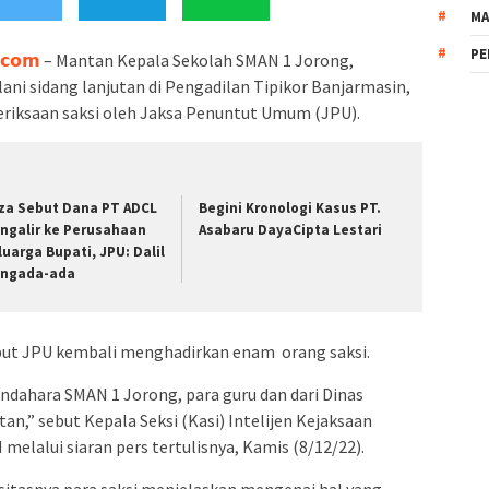
MA
PE
.𝗰𝗼𝗺
– Mantan Kepala Sekolah SMAN 1 Jorong,
ni sidang lanjutan di Pengadilan Tipikor Banjarmasin,
riksaan saksi oleh Jaksa Penuntut Umum (JPU).
za Sebut Dana PT ADCL
Begini Kronologi Kasus PT.
ngalir ke Perusahaan
Asabaru DayaCipta Lestari
luarga Bupati, JPU: Dalil
ngada-ada
but JPU kembali menghadirkan enam orang saksi.
ndahara SMAN 1 Jorong, para guru dan dari Dinas
an,” sebut Kepala Seksi (Kasi) Intelijen Kejaksaan
H melalui siaran pers tertulisnya, Kamis (8/12/22).
sitasnya para saksi menjelaskan mengenai hal yang