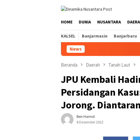
Loncat
ke
konten
HOME
DUNIA
NUSANTARA
DAER
KALSEL
Banjarmasin
Banjarbaru
News
Beranda
Daerah
Tanah Laut
JPU Kembali Hadi
Persidangan Kasu
Jorong. Diantara
Ben Hamid
8 Desember 2022