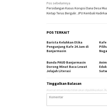
Navigasi
Pos sebelumnya
Persidangan Kasus Korupsi Dana Desa Mu
pos
Kintap Terus Bergulir. JPU Kembali Hadirka
POS TERKAIT
Barista Keluhkan Etika
Kafe
Pengunjung Kafe 24 Jam di
Pili
Banjarmasin
Nuga
Bunda PAUD Banjarmasin
Anim
Dorong Minat Baca Lewat
Eduk
Jelajah Literasi
Satw
Tinggalkan Balasan
Alamat email Anda tidak akan dipublikasikan.
Ru