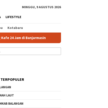
tutup
MINGGU, 9 AGUSTUS 2026
A
LIFESTYLE
bu
Kotabaru
4 Jam di Banjarmasin
Kafe 24 Jam Banjarmasin Jadi Pilih
 TERPOPULER
LANGAN
NAH LAUT
MKAB BALANGAN