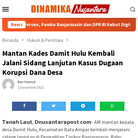
Loncat
Menu
ke
Mobile
konten
 90 Persen, Pemko Banjarmasin dan DPR RI Kebut Digitalisasi Ban
News
Beranda
Hukum & Peristiwa
Mantan Kades Damit Hulu Kembali
Jalani Sidang Lanjutan Kasus Dugaan
Korupsi Dana Desa
Ben Hamid
1 Desember 2022
𝗧𝗮𝗻𝗮𝗵 𝗟𝗮𝘂𝘁, 𝗗𝗻𝘂𝘀𝗮𝗻𝘁𝗮𝗿𝗮𝗽𝗼𝘀𝘁.𝗰𝗼𝗺- AM mantan kepala
desa Damit Hulu, Kecamatan Batu Ampar kembali menjalani
sidang lanjutan di Pengadilan Tipikor Banjarmasin, Rabu