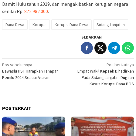
Damit Hulu tahun 2019, dan mengakibatkan kerugian negara
senilai Rp.
872.982.000
.
Dana Desa
Korupsi
Korupsi Dana Desa
Sidang Lanjutan
SEBARKAN
Navigasi
Pos sebelumnya
Pos berikutnya
Bawaslu HST Harapkan Tahapan
Empat Wakil Kepsek Dihadirkan
pos
Pemilu 2024 Sesuai Aturan
Pada Sidang Lanjutan Dugaan
Kasus Korupsi Dana BOS
POS TERKAIT