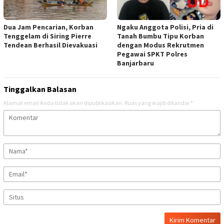
Dua Jam Pencarian, Korban
Ngaku Anggota Polisi, Pria di
Tenggelam di Siring Pierre
Tanah Bumbu Tipu Korban
Tendean Berhasil Dievakuasi
dengan Modus Rekrutmen
Pegawai SPKT Polres
Banjarbaru
Tinggalkan Balasan
Alamat email Anda tidak akan dipublikasikan.
Ruas yang wajib ditandai
*