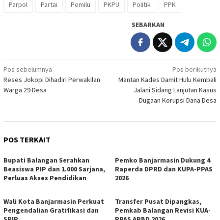
Parpol
Partai
Pemilu
PKPU
Politik
PPK
SEBARKAN
Navigasi
Pos sebelumnya
Pos berikutnya
Reses Jokopi Dihadiri Perwakilan
Mantan Kades Damit Hulu Kembali
pos
Warga 29 Desa
Jalani Sidang Lanjutan Kasus
Dugaan Korupsi Dana Desa
POS TERKAIT
Bupati Balangan Serahkan
Pemko Banjarmasin Dukung 4
Beasiswa PIP dan 1.000 Sarjana,
Raperda DPRD dan KUPA-PPAS
Perluas Akses Pendidikan
2026
Wali Kota Banjarmasin Perkuat
Transfer Pusat Dipangkas,
Pengendalian Gratifikasi dan
Pemkab Balangan Revisi KUA-
SPIP
PPAS APBD 2026