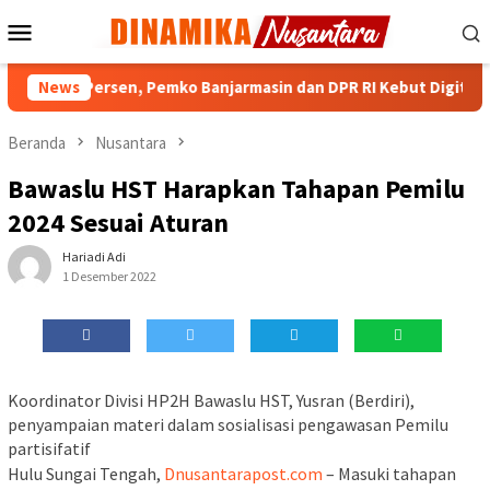
Loncat
Menu
ke
Mobile
konten
 IKD 90 Persen, Pemko Banjarmasin dan DPR RI Kebut Digitalisasi
News
Beranda
Nusantara
Bawaslu HST Harapkan Tahapan Pemilu
2024 Sesuai Aturan
Hariadi Adi
1 Desember 2022
Koordinator Divisi HP2H Bawaslu HST, Yusran (Berdiri),
penyampaian materi dalam sosialisasi pengawasan Pemilu
partisifatif
Hulu Sungai Tengah,
Dnusantarapost.com
– Masuki tahapan