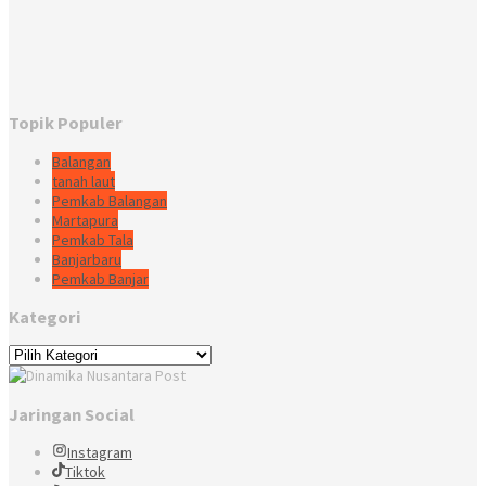
Topik Populer
Balangan
tanah laut
Pemkab Balangan
Martapura
Pemkab Tala
Banjarbaru
Pemkab Banjar
Kategori
Kategori
Jaringan Social
Instagram
Tiktok