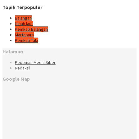
Topik Terpopuler
Balangan
tanah laut
Pemkab Balangan
Martapura
Pemkab Tala
Halaman
Pedoman Media Siber
Redaksi
Google Map