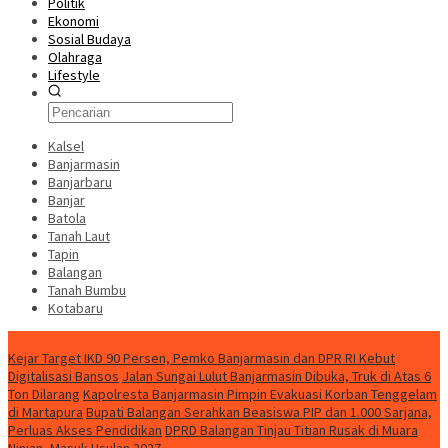
Politik
Ekonomi
Sosial Budaya
Olahraga
Lifestyle
Kalsel
Banjarmasin
Banjarbaru
Banjar
Batola
Tanah Laut
Tapin
Balangan
Tanah Bumbu
Kotabaru
News
Kejar Target IKD 90 Persen, Pemko Banjarmasin dan DPR RI Kebut
Digitalisasi Bansos
Jalan Sungai Lulut Banjarmasin Dibuka, Truk di Atas 6
Ton Dilarang
Kapolresta Banjarmasin Pimpin Evakuasi Korban Tenggelam
di Martapura
Bupati Balangan Serahkan Beasiswa PIP dan 1.000 Sarjana,
Perluas Akses Pendidikan
DPRD Balangan Tinjau Titian Rusak di Muara