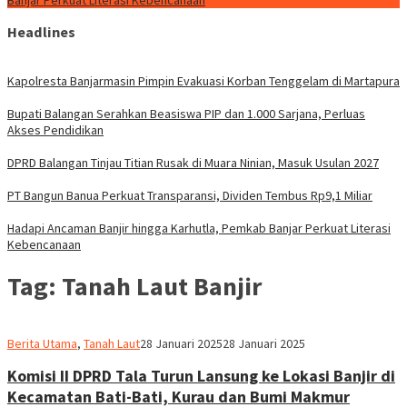
Banjar Perkuat Literasi Kebencanaan
Headlines
Kapolresta Banjarmasin Pimpin Evakuasi Korban Tenggelam di Martapura
Bupati Balangan Serahkan Beasiswa PIP dan 1.000 Sarjana, Perluas
Akses Pendidikan
DPRD Balangan Tinjau Titian Rusak di Muara Ninian, Masuk Usulan 2027
PT Bangun Banua Perkuat Transparansi, Dividen Tembus Rp9,1 Miliar
Hadapi Ancaman Banjir hingga Karhutla, Pemkab Banjar Perkuat Literasi
Kebencanaan
Tag:
Tanah Laut Banjir
Redaksi
Berita Utama
,
Tanah Laut
28 Januari 2025
28 Januari 2025
dnusantarapost
Komisi II DPRD Tala Turun Lansung ke Lokasi Banjir di
Kecamatan Bati-Bati, Kurau dan Bumi Makmur