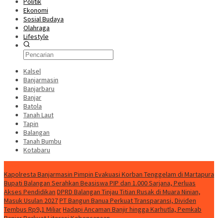
Politik
Ekonomi
Sosial Budaya
Olahraga
Lifestyle
Kalsel
Banjarmasin
Banjarbaru
Banjar
Batola
Tanah Laut
Tapin
Balangan
Tanah Bumbu
Kotabaru
News
Kapolresta Banjarmasin Pimpin Evakuasi Korban Tenggelam di Martapura
Bupati Balangan Serahkan Beasiswa PIP dan 1.000 Sarjana, Perluas
Akses Pendidikan
DPRD Balangan Tinjau Titian Rusak di Muara Ninian,
Masuk Usulan 2027
PT Bangun Banua Perkuat Transparansi, Dividen
Tembus Rp9,1 Miliar
Hadapi Ancaman Banjir hingga Karhutla, Pemkab