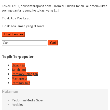
TANAH LAUT, dnusantarapost.com – Komisi II DPRD Tanah Laut melakukan
peninjauan langsung ke lokasi yang […]
Tidak Ada Pos Lagi.
Tidak ada laman yang di load.
Lihat Lainnya
Cari
untuk:
Topik Terpopuler
Balangan
tanah laut
Pemkab Balangan
Martapura
Pemkab Tala
Halaman
Pedoman Media Siber
Redaksi