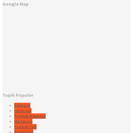
Google Map
Topik Populer
Balangan
tanah laut
Pemkab Balangan
Martapura
Pemkab Tala
Banjarbaru