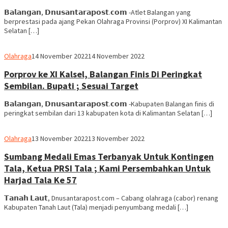
𝗕𝗮𝗹𝗮𝗻𝗴𝗮𝗻, 𝗗𝗻𝘂𝘀𝗮𝗻𝘁𝗮𝗿𝗮𝗽𝗼𝘀𝘁.𝗰𝗼𝗺 -Atlet Balangan yang
berprestasi pada ajang Pekan Olahraga Provinsi (Porprov) XI Kalimantan
Selatan […]
Ben
Olahraga
14 November 2022
14 November 2022
Hamid
Porprov ke XI Kalsel, Balangan Finis Di Peringkat
Sembilan. Bupati ; Sesuai Target
𝗕𝗮𝗹𝗮𝗻𝗴𝗮𝗻, 𝗗𝗻𝘂𝘀𝗮𝗻𝘁𝗮𝗿𝗮𝗽𝗼𝘀𝘁.𝗰𝗼𝗺 -Kabupaten Balangan finis di
peringkat sembilan dari 13 kabupaten kota di Kalimantan Selatan […]
Ben
Olahraga
13 November 2022
13 November 2022
Hamid
Sumbang Medali Emas Terbanyak Untuk Kontingen
Tala, Ketua PRSI Tala ; Kami Persembahkan Untuk
Harjad Tala Ke 57
𝗧𝗮𝗻𝗮𝗵 𝗟𝗮𝘂𝘁, Dnusantarapost.com – Cabang olahraga (cabor) renang
Kabupaten Tanah Laut (Tala) menjadi penyumbang medali […]