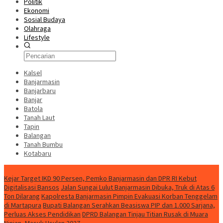
Politik
Ekonomi
Sosial Budaya
Olahraga
Lifestyle
Kalsel
Banjarmasin
Banjarbaru
Banjar
Batola
Tanah Laut
Tapin
Balangan
Tanah Bumbu
Kotabaru
News
Kejar Target IKD 90 Persen, Pemko Banjarmasin dan DPR RI Kebut
Digitalisasi Bansos
Jalan Sungai Lulut Banjarmasin Dibuka, Truk di Atas 6
Ton Dilarang
Kapolresta Banjarmasin Pimpin Evakuasi Korban Tenggelam
di Martapura
Bupati Balangan Serahkan Beasiswa PIP dan 1.000 Sarjana,
Perluas Akses Pendidikan
DPRD Balangan Tinjau Titian Rusak di Muara