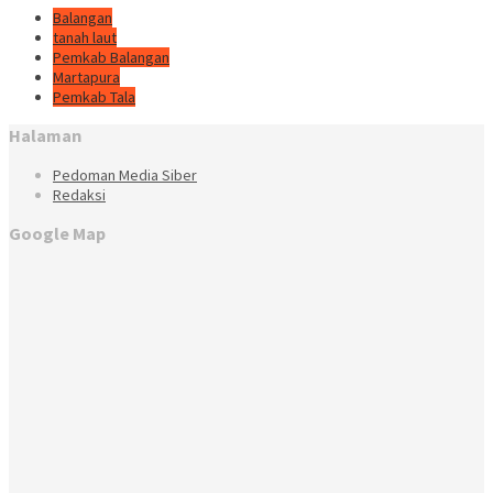
Balangan
tanah laut
Pemkab Balangan
Martapura
Pemkab Tala
Halaman
Pedoman Media Siber
Redaksi
Google Map