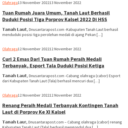
Ben
Olahraga
13 November 2022
13 November 2022
Hamid
Tuan Rumah Juara Umum, Tanah Laut Berhasil
Duduki Posisi Tiga Porprov Kalsel 2022 Di HSS
𝗧𝗮𝗻𝗮𝗵 𝗟𝗮𝘂𝘁, Dnusantarapost.com -Kabupaten Tanah Laut berhasil
menduduki posisi tiga perolehan medali di ajang Pekan […]
Ben
Olahraga
12 November 2022
12 November 2022
Hamid
Curi 2 Emas Dari Tuan Rumah Peraih Medali
Terbanyak, Esport Tala Duduki Posisi Ketiga
𝗧𝗮𝗻𝗮𝗵 𝗟𝗮𝘂𝘁, Dnusantarapost.com -Cabang olahraga (cabor) Esport
dari Kabupaten Tanah Laut (Tala) berhasil mencuri dua […]
Ben
Olahraga
12 November 2022
12 November 2022
Hamid
Renang Peraih Medali Terbanyak Kontingen Tanah
Laut di Porprov Ke XI Kalsel
𝗧𝗮𝗻𝗮𝗵 𝗟𝗮𝘂t, Dnusantarapost.com – Cabang olahraga (cabor) renang
Kabupaten Tanah Laut (Tala) berhasil mengondol dua […]