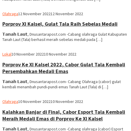
Ben
Olahraga
12 November 2022
12 November 2022
Hamid
Porprov XI Kalsel, Gulat Tala Raih Sebelas Medali
𝗧𝗮𝗻𝗮𝗵 𝗟𝗮𝘂𝘁, Dnusantarapost.com -Cabang olahraga Gulat Kabupaten
Tanah Laut (Tala) berhasil meraih sebelas medali pada […]
Ben
Lokal
10 November 2022
10 November 2022
Hamid
Porprov Ke XI Kalsel 2022, Cabor Gulat Tala Kembali
Persembahkan Medali Emas
𝗧𝗮𝗻𝗮𝗵 𝗟𝗮𝘂𝘁, Dnusantarapost.com- Cabang Olahraga (cabor) gulat
kembali menambah pundi-pundi emas Tanah Laut (Tala) di […]
Ben
Olahraga
10 November 2022
10 November 2022
Hamid
Kalahkan Banjar di Final, Cabor Esport Tala Kembali
Meraih Medali Emas di Porprov Ke XI Kalsel
𝗧𝗮𝗻𝗮𝗵 𝗟𝗮𝘂𝘁, Dnusantarapost.com -Cabang olahraga (cabor) Esport