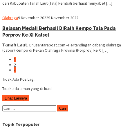
dari Kabupaten Tanah Laut (Tala) kembali berhasil menyabet […]
Ben
Olahraga
9 November 2022
9 November 2022
Hamid
Belasan Medali Berhasil DiRaih Kempo Tala Pada
Porprov Ke-XI Kalsel
𝗧𝗮𝗻𝗮𝗵 𝗟𝗮𝘂𝘁, Dnusantarapost.com –Pertandingan cabang olahraga
(cabor) Kempo di Pekan Olahraga Provinsi (Porprov) ke XI […]
1
2
»
Tidak Ada Pos Lagi.
Tidak ada laman yang di load.
Lihat Lainnya
Cari
untuk:
Topik Terpopuler