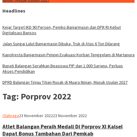
Ninian, Masuk Usulan 2027
Headlines
Kejar Target IKD 90 Persen, Pemko Banjarmasin dan DPR RI Kebut
Digitalisasi Bansos
Jalan Sungai Lulut Banjarmasin Dibuka, Truk di Atas 6 Ton Dilarang
Kapolresta Banjarmasin Pimpin Evakuasi Korban Tenggelam di Martapura
Bupati Balangan Serahkan Beasiswa PIP dan 1.000 Sarjana, Perluas
Akses Pendidikan
DPRD Balangan Tinjau Titian Rusak di Muara Ninian, Masuk Usulan 2027
Tag:
Porprov 2022
Ben
Olahraga
23 November 2022
23 November 2022
Hamid
Atlet Balangan Peraih Medali Di Porprov XI Kalsel
Dapat Bonus Tambahan Dari Pemkab