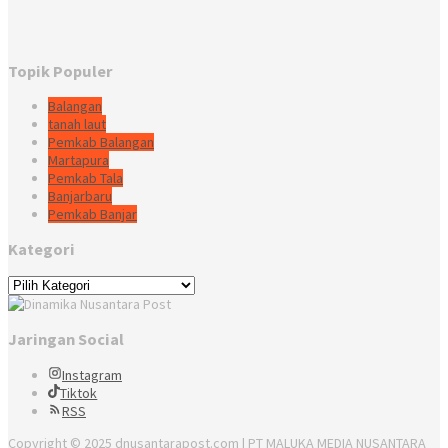
Topik Populer
Balangan
tanah laut
Pemkab Balangan
Martapura
Pemkab Tala
Banjarbaru
Pemkab Banjar
Kategori
Kategori
Jaringan Social
Instagram
Tiktok
RSS
Copyright © 2025 dnusantarapost.com | PT MALUKA MEDIA NUSANTARA