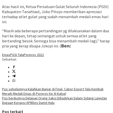
Atas hasil ini, Ketua Persatuan Gulat Seluruh Indonesia (PGSI)
Kabupaten Tanahlaut, Joko Pitoyo memberikan apresiasi
terhadap atlet gulat yang sudah menambah medali emas hari
ini.
“Masih ada beberapa pertandingan yg dilaksanakan dalam dua
hari ke depan, tetap semangat untuk semua atlet yang
bertanding besok. Semoga bisa menambah medali lagi,” harap
pria yang kerap disapa Jokopi ini. (𝗕𝗲𝗻)
Emas
PGSI Tala
Porprov 2022
Sebarkan
Navigasi
Pos sebelumnya
Kalahkan Banjar di Final, Cabor Esport Tala Kembali
Meraih Medali Emas di Porprov Ke XI Kalsel
pos
Pos berikutnya
Delapan Orang Saksi Dihadirkan Dalam Sidang Lanjutan
Dugaan Korupsi APBDes Damit Hulu
Pos terkait