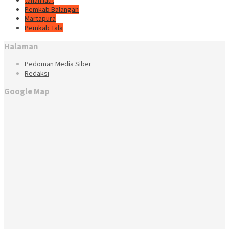
tanah laut
Pemkab Balangan
Martapura
Pemkab Tala
Halaman
Pedoman Media Siber
Redaksi
Google Map