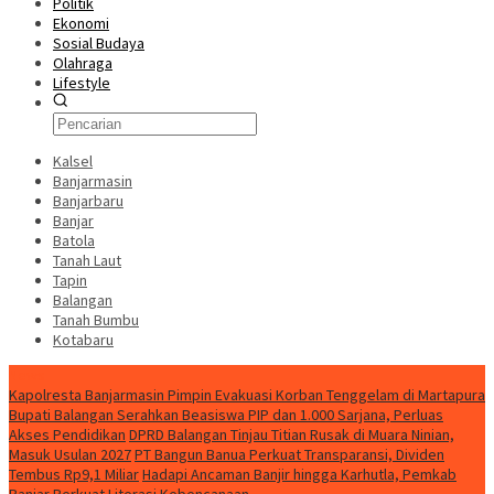
Politik
Ekonomi
Sosial Budaya
Olahraga
Lifestyle
Kalsel
Banjarmasin
Banjarbaru
Banjar
Batola
Tanah Laut
Tapin
Balangan
Tanah Bumbu
Kotabaru
News
Kapolresta Banjarmasin Pimpin Evakuasi Korban Tenggelam di Martapura
Bupati Balangan Serahkan Beasiswa PIP dan 1.000 Sarjana, Perluas
Akses Pendidikan
DPRD Balangan Tinjau Titian Rusak di Muara Ninian,
Masuk Usulan 2027
PT Bangun Banua Perkuat Transparansi, Dividen
Tembus Rp9,1 Miliar
Hadapi Ancaman Banjir hingga Karhutla, Pemkab