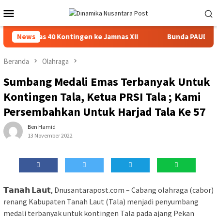
Loncat
Menu
ke
Mobile
konten
asin Lepas 40 Kontingen ke Jamnas XII
News
Bunda PAUD Banjar
Beranda
Olahraga
Sumbang Medali Emas Terbanyak Untuk
Kontingen Tala, Ketua PRSI Tala ; Kami
Persembahkan Untuk Harjad Tala Ke 57
Ben Hamid
13 November 2022
𝗧𝗮𝗻𝗮𝗵 𝗟𝗮𝘂𝘁, Dnusantarapost.com – Cabang olahraga (cabor)
renang Kabupaten Tanah Laut (Tala) menjadi penyumbang
medali terbanyak untuk kontingen Tala pada ajang Pekan