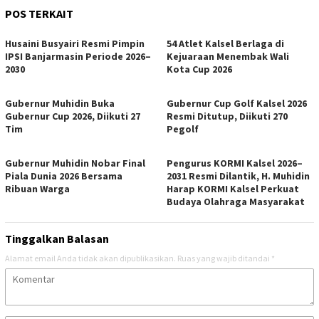
POS TERKAIT
Husaini Busyairi Resmi Pimpin
54 Atlet Kalsel Berlaga di
IPSI Banjarmasin Periode 2026–
Kejuaraan Menembak Wali
2030
Kota Cup 2026
Gubernur Muhidin Buka
Gubernur Cup Golf Kalsel 2026
Gubernur Cup 2026, Diikuti 27
Resmi Ditutup, Diikuti 270
Tim
Pegolf
Gubernur Muhidin Nobar Final
Pengurus KORMI Kalsel 2026–
Piala Dunia 2026 Bersama
2031 Resmi Dilantik, H. Muhidin
Ribuan Warga
Harap KORMI Kalsel Perkuat
Budaya Olahraga Masyarakat
Tinggalkan Balasan
Alamat email Anda tidak akan dipublikasikan.
Ruas yang wajib ditandai
*