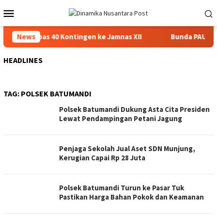
Loncat
Menu
ke
Mobile
konten
rmasin Lepas 40 Kontingen ke Jamnas XII
News
Bunda PAUD Ban
HEADLINES
TAG:
POLSEK BATUMANDI
Polsek Batumandi Dukung Asta Cita Presiden
Lewat Pendampingan Petani Jagung
Penjaga Sekolah Jual Aset SDN Munjung,
Kerugian Capai Rp 28 Juta
Polsek Batumandi Turun ke Pasar Tuk
Pastikan Harga Bahan Pokok dan Keamanan