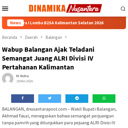
Loncat
Menu
ke
Mobile
konten
n Juara I Lomba B2SA Kalimantan Selatan 2026
News
Wali Kota 
Beranda
Daerah
Balangan
Wabup Balangan Ajak Teladani
Semangat Juang ALRI Divisi IV
Pertahanan Kalimantan
M. Ridha
18 Mei 2026
BALANGAN, dnusantarapost.com – Wakil Bupati Balangan,
Akhmad Fauzi, menegaskan bahwa semangat perjuangan
tanpa pamrih yang ditunjukkan para pejuang ALRI Divisi IV