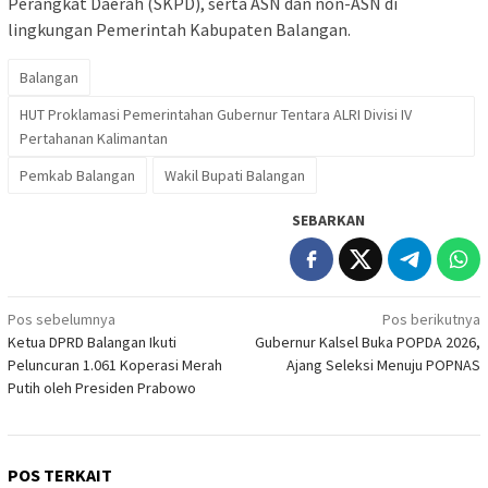
Perangkat Daerah (SKPD), serta ASN dan non-ASN di
lingkungan Pemerintah Kabupaten Balangan.
Balangan
HUT Proklamasi Pemerintahan Gubernur Tentara ALRI Divisi IV
Pertahanan Kalimantan
Pemkab Balangan
Wakil Bupati Balangan
SEBARKAN
Navigasi
Pos sebelumnya
Pos berikutnya
Ketua DPRD Balangan Ikuti
Gubernur Kalsel Buka POPDA 2026,
pos
Peluncuran 1.061 Koperasi Merah
Ajang Seleksi Menuju POPNAS
Putih oleh Presiden Prabowo
POS TERKAIT