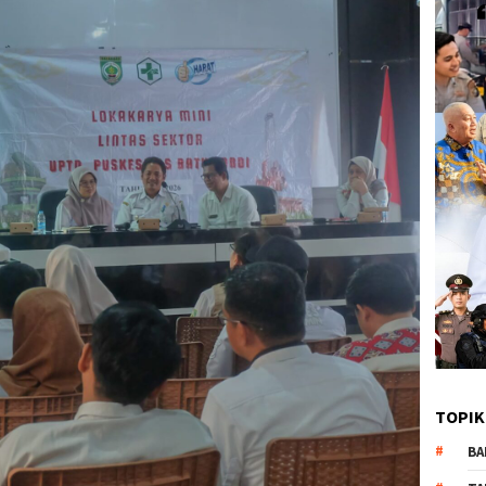
TOPIK
BA