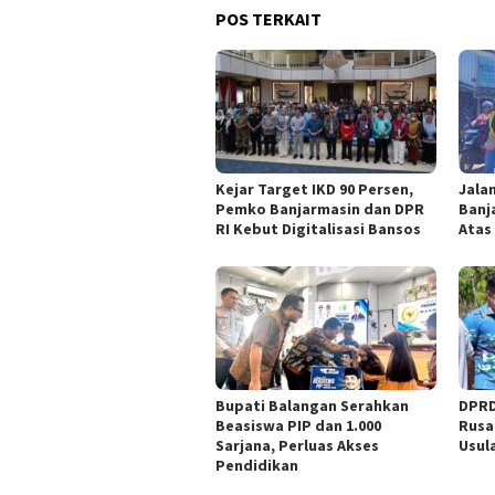
POS TERKAIT
Kejar Target IKD 90 Persen,
Jala
Pemko Banjarmasin dan DPR
Banj
RI Kebut Digitalisasi Bansos
Atas
Bupati Balangan Serahkan
DPRD
Beasiswa PIP dan 1.000
Rusa
Sarjana, Perluas Akses
Usul
Pendidikan