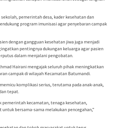
sekolah, pemerintah desa, kader kesehatan dan
endukung program imunisasi agar penyebaran campak
asien dengan gangguan kesehatan jiwa juga menjadi
ngatkan pentingnya dukungan keluarga agar pasien
erputus dalam menjalani pengobatan.
khmad Hairani mengajak seluruh pihak meningkatkan
ran campak di wilayah Kecamatan Batumandi.
memicu komplikasi serius, terutama pada anak-anak,
dan tepat.
aik pemerintah kecamatan, tenaga kesehatan,
t untuk bersama-sama melakukan pencegahan,”
kesehatan dan tokoh masyarakat untuk terus