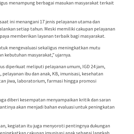
ligus menampung berbagai masukan masyarakat terkait
aat ini menangani 17 jenis pelayanan utama dan
alankan setiap tahun. Meski memiliki cakupan pelayanan
upaya memberikan layanan terbaik bagi masyarakat.
untuk mengevaluasi sekaligus meningkatkan mutu
n kebutuhan masyarakat,” ujarnya.
us diperkuat meliputi pelayanan umum, IGD 24 jam,
, pelayanan ibu dan anak, KB, imunisasi, kesehatan
tan jiwa, laboratorium, farmasi hingga promosi
uga diberi kesempatan menyampaikan kritik dan saran
antinya akan menjadi bahan evaluasi untuk peningkatan
n, kegiatan itu juga menyoroti pentingnya dukungan
eningkatkan cakupan imunisasi anak sebagai langkah