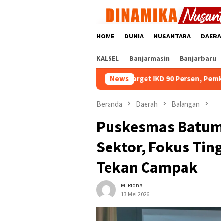
Loncat
ke
konten
HOME
DUNIA
NUSANTARA
DAER
KALSEL
Banjarmasin
Banjarbaru
Kejar Target IKD 90 Persen, Pemko Banjarmasin d
News
Beranda
Daerah
Balangan
Puskesmas Batuma
Sektor, Fokus Ti
Tekan Campak
M. Ridha
13 Mei 2026