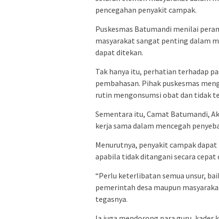
pencegahan penyakit campak.
Puskesmas Batumandi menilai peran 
masyarakat sangat penting dalam m
dapat ditekan.
Tak hanya itu, perhatian terhadap p
pembahasan. Pihak puskesmas mengi
rutin mengonsumsi obat dan tidak t
Sementara itu, Camat Batumandi, A
kerja sama dalam mencegah penyeba
Menurutnya, penyakit campak dapat 
apabila tidak ditangani secara cepat 
“Perlu keterlibatan semua unsur, b
pemerintah desa maupun masyaraka
tegasnya.
Ia juga mendorong para guru, kader 