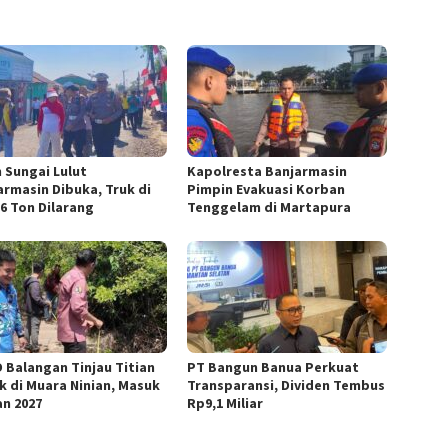
n Sungai Lulut
Kapolresta Banjarmasin
armasin Dibuka, Truk di
Pimpin Evakuasi Korban
 6 Ton Dilarang
Tenggelam di Martapura
 Balangan Tinjau Titian
PT Bangun Banua Perkuat
k di Muara Ninian, Masuk
Transparansi, Dividen Tembus
an 2027
Rp9,1 Miliar