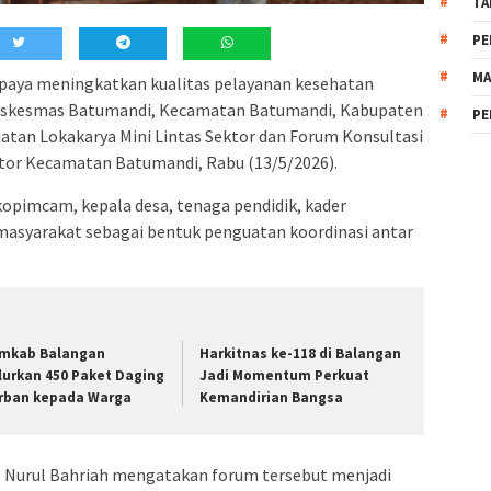
TA
PE
MA
aya meningkatkan kualitas pelayanan kesehatan
Puskesmas Batumandi, Kecamatan Batumandi, Kabupaten
PE
iatan Lokakarya Mini Lintas Sektor dan Forum Konsultasi
ntor Kecamatan Batumandi, Rabu (13/5/2026).
kopimcam, kepala desa, tenaga pendidik, kader
masyarakat sebagai bentuk penguatan koordinasi antar
mkab Balangan
Harkitnas ke-118 di Balangan
lurkan 450 Paket Daging
Jadi Momentum Perkuat
rban kepada Warga
Kemandirian Bangsa
Nurul Bahriah mengatakan forum tersebut menjadi