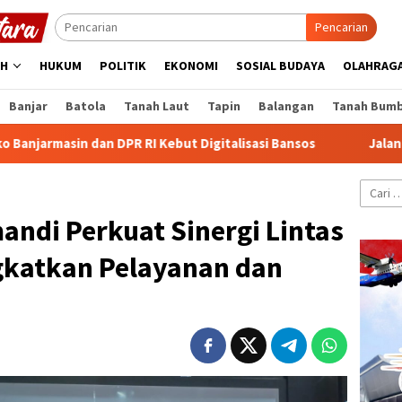
Pencarian
AH
HUKUM
POLITIK
EKONOMI
SOSIAL BUDAYA
OLAHRAG
Banjar
Batola
Tanah Laut
Tapin
Balangan
Tanah Bum
an DPR RI Kebut Digitalisasi Bansos
Jalan Sungai Lulut Ba
Cari
untuk:
ndi Perkuat Sinergi Lintas
ngkatkan Pelayanan dan