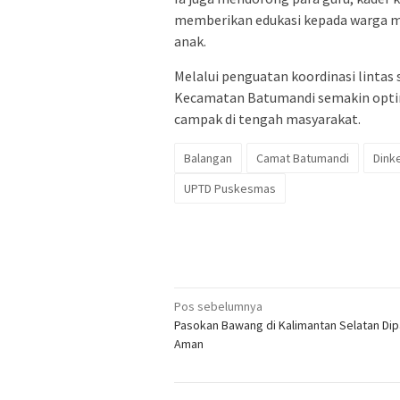
memberikan edukasi kepada warga m
anak.
Melalui penguatan koordinasi lintas
Kecamatan Batumandi semakin optim
campak di tengah masyarakat.
Balangan
Camat Batumandi
Dink
UPTD Puskesmas
Navigasi
Pos sebelumnya
Pasokan Bawang di Kalimantan Selatan Dip
pos
Aman