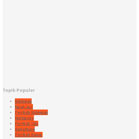
Topik Populer
Balangan
tanah laut
Pemkab Balangan
Martapura
Pemkab Tala
Banjarbaru
Pemkab Banjar