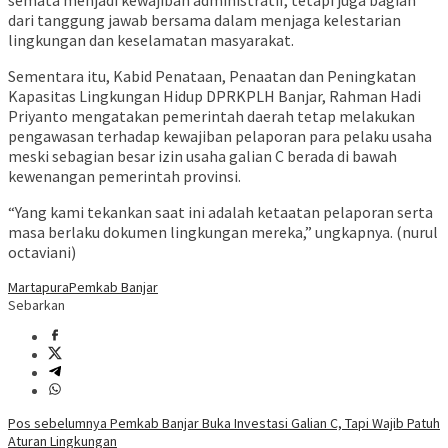
semata menjadi kewajiban administratif, tetapi juga bagian
dari tanggung jawab bersama dalam menjaga kelestarian
lingkungan dan keselamatan masyarakat.
Sementara itu, Kabid Penataan, Penaatan dan Peningkatan
Kapasitas Lingkungan Hidup DPRKPLH Banjar, Rahman Hadi
Priyanto mengatakan pemerintah daerah tetap melakukan
pengawasan terhadap kewajiban pelaporan para pelaku usaha
meski sebagian besar izin usaha galian C berada di bawah
kewenangan pemerintah provinsi.
“Yang kami tekankan saat ini adalah ketaatan pelaporan serta
masa berlaku dokumen lingkungan mereka,” ungkapnya. (nurul
octaviani)
Martapura
Pemkab Banjar
Sebarkan
Navigasi
Pos sebelumnya
Pemkab Banjar Buka Investasi Galian C, Tapi Wajib Patuh
Aturan Lingkungan