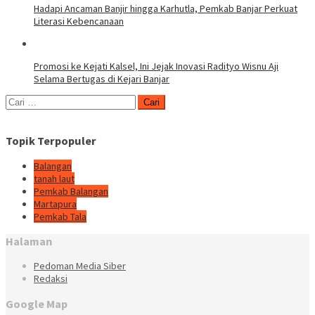
Hadapi Ancaman Banjir hingga Karhutla, Pemkab Banjar Perkuat
Literasi Kebencanaan
Promosi ke Kejati Kalsel, Ini Jejak Inovasi Radityo Wisnu Aji
Selama Bertugas di Kejari Banjar
Cari
untuk:
Topik Terpopuler
Balangan
tanah laut
Pemkab Balangan
Martapura
Pemkab Tala
Halaman
Pedoman Media Siber
Redaksi
Google Map