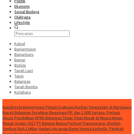
Politik
Ekonomi
Sosial Budaya
Olahraga
Lifestyle
Kalsel
Banjarmasin
Banjarbaru
Banjar
Batola
Tanah Laut
Tapin
Balangan
Tanah Bumbu
Kotabaru
News
Kapolresta Banjarmasin Pimpin Evakuasi Korban Tenggelam di Martapura
Bupati Balangan Serahkan Beasiswa PIP dan 1.000 Sarjana, Perluas
Akses Pendidikan
DPRD Balangan Tinjau Titian Rusak di Muara Ninian,
Masuk Usulan 2027
PT Bangun Banua Perkuat Transparansi, Dividen
Tembus Rp9,1 Miliar
Hadapi Ancaman Banjir hingga Karhutla, Pemkab