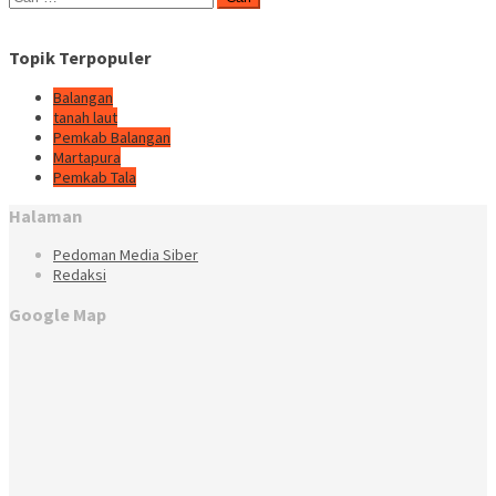
untuk:
Topik Terpopuler
Balangan
tanah laut
Pemkab Balangan
Martapura
Pemkab Tala
Halaman
Pedoman Media Siber
Redaksi
Google Map