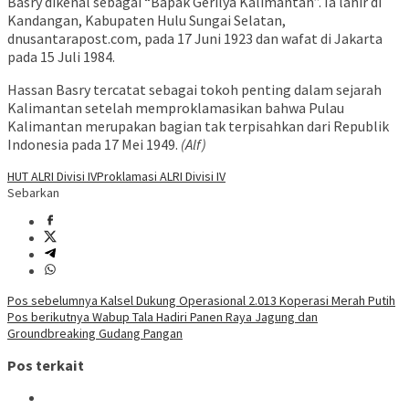
Basry dikenal sebagai “Bapak Gerilya Kalimantan”. Ia lahir di
Kandangan, Kabupaten Hulu Sungai Selatan,
dnusantarapost.com, pada 17 Juni 1923 dan wafat di Jakarta
pada 15 Juli 1984.
Hassan Basry tercatat sebagai tokoh penting dalam sejarah
Kalimantan setelah memproklamasikan bahwa Pulau
Kalimantan merupakan bagian tak terpisahkan dari Republik
Indonesia pada 17 Mei 1949.
(Alf)
HUT ALRI Divisi IV
Proklamasi ALRI Divisi IV
Sebarkan
Navigasi
Pos sebelumnya
Kalsel Dukung Operasional 2.013 Koperasi Merah Putih
Pos berikutnya
Wabup Tala Hadiri Panen Raya Jagung dan
pos
Groundbreaking Gudang Pangan
Pos terkait