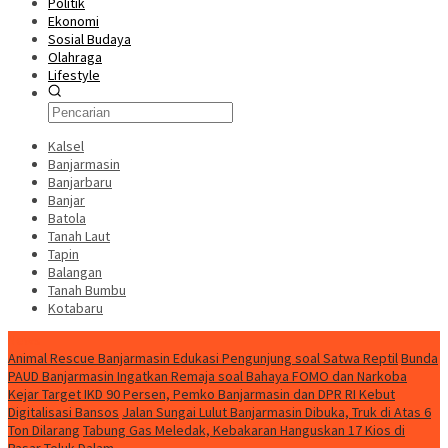
Politik
Ekonomi
Sosial Budaya
Olahraga
Lifestyle
Kalsel
Banjarmasin
Banjarbaru
Banjar
Batola
Tanah Laut
Tapin
Balangan
Tanah Bumbu
Kotabaru
News
Animal Rescue Banjarmasin Edukasi Pengunjung soal Satwa Reptil
Bunda
PAUD Banjarmasin Ingatkan Remaja soal Bahaya FOMO dan Narkoba
Kejar Target IKD 90 Persen, Pemko Banjarmasin dan DPR RI Kebut
Digitalisasi Bansos
Jalan Sungai Lulut Banjarmasin Dibuka, Truk di Atas 6
Ton Dilarang
Tabung Gas Meledak, Kebakaran Hanguskan 17 Kios di