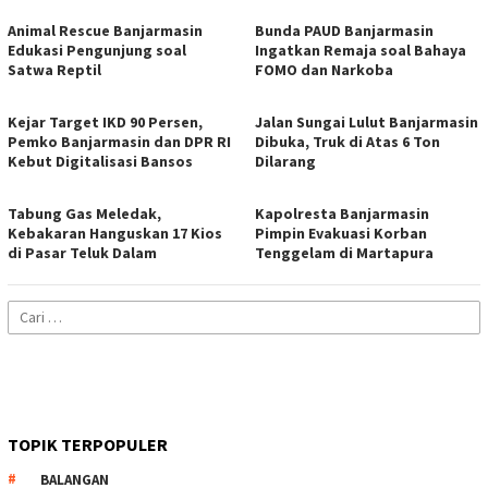
Animal Rescue Banjarmasin
Bunda PAUD Banjarmasin
Edukasi Pengunjung soal
Ingatkan Remaja soal Bahaya
Satwa Reptil
FOMO dan Narkoba
Kejar Target IKD 90 Persen,
Jalan Sungai Lulut Banjarmasin
Pemko Banjarmasin dan DPR RI
Dibuka, Truk di Atas 6 Ton
Kebut Digitalisasi Bansos
Dilarang
Tabung Gas Meledak,
Kapolresta Banjarmasin
Kebakaran Hanguskan 17 Kios
Pimpin Evakuasi Korban
di Pasar Teluk Dalam
Tenggelam di Martapura
Cari
untuk:
TOPIK TERPOPULER
BALANGAN