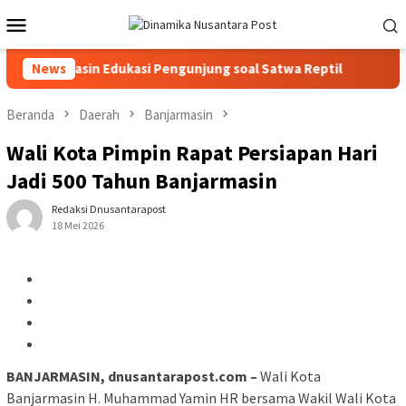
Loncat
Menu
ke
Mobile
konten
 Banjarmasin Edukasi Pengunjung soal Satwa Reptil
News
Bund
Beranda
Daerah
Banjarmasin
Wali Kota Pimpin Rapat Persiapan Hari
Jadi 500 Tahun Banjarmasin
Redaksi Dnusantarapost
18 Mei 2026
BANJARMASIN, dnusantarapost.com –
Wali Kota
Banjarmasin H. Muhammad Yamin HR bersama Wakil Wali Kota