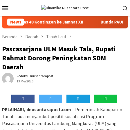
Loncat
Menu
ke
Mobile
konten
asin Lepas 40 Kontingen ke Jamnas XII
News
Bunda PAUD Banja
Beranda
Daerah
Tanah Laut
Pascasarjana ULM Masuk Tala, Bupati
Rahmat Dorong Peningkatan SDM
Daerah
Redaksi Dnusantarapost
13 Mei 2026
PELAIHARI, dnusantarapost.com –
Pemerintah Kabupaten
Tanah Laut menyambut positif sosialisasi Program
Pascasarjana Universitas Lambung Mangkurat (ULM) yang