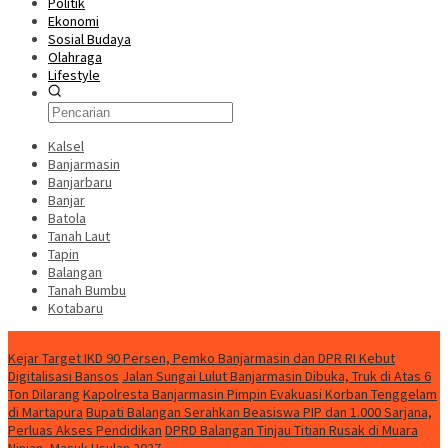
Politik
Ekonomi
Sosial Budaya
Olahraga
Lifestyle
Kalsel
Banjarmasin
Banjarbaru
Banjar
Batola
Tanah Laut
Tapin
Balangan
Tanah Bumbu
Kotabaru
News
Kejar Target IKD 90 Persen, Pemko Banjarmasin dan DPR RI Kebut
Digitalisasi Bansos
Jalan Sungai Lulut Banjarmasin Dibuka, Truk di Atas 6
Ton Dilarang
Kapolresta Banjarmasin Pimpin Evakuasi Korban Tenggelam
di Martapura
Bupati Balangan Serahkan Beasiswa PIP dan 1.000 Sarjana,
Perluas Akses Pendidikan
DPRD Balangan Tinjau Titian Rusak di Muara