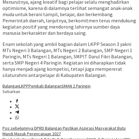
Menurutnya, ajang kreatif bagi pelajar selalu menghadirkan
optimisme, karena di dalamnya terlihat semangat anak-anak
muda untuk berani tampil, belajar, dan berkembang.
Pemerintah daerah, lanjutnya, berkomitmen terus mendukung
kegiatan positif yang mendorong lahirnya sumber daya
manusia berkarakter dan berdaya saing.
Enam sekolah yang ambil bagian dalam LKPP Season 3 yakni
MTs Negeri 3 Balangan, MTs Negeri 2 Balangan, SMP Negeri 1
Paringin, MTs Negeri 1 Balangan, SMPIT Darul Fikri Balangan,
serta SMP Negeri 4 Paringin. Kegiatan ini diharapkan tidak
hanya menjadi ajang kompetisi, tetapi juga mempererat
silaturahmi antarpelajar di Kabupaten Balangan.
Balangan
LKPP
Pemkab Balangan
SMAN 2 Paringin
Sebarkan
Navigasi
Pos sebelumnya
DPRD Balangan Pastikan Aspirasi Masyarakat Batu
Mandi Masuk Perencanaan 2027
pos