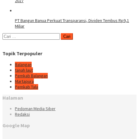
2027
PT Bangun Banua Perkuat Transparansi, Dividen Tembus Rp9,1
Miliar
Cari
untuk:
Topik Terpopuler
Balangan
tanah laut
Pemkab Balangan
Martapura
Pemkab Tala
Halaman
Pedoman Media Siber
Redaksi
Google Map