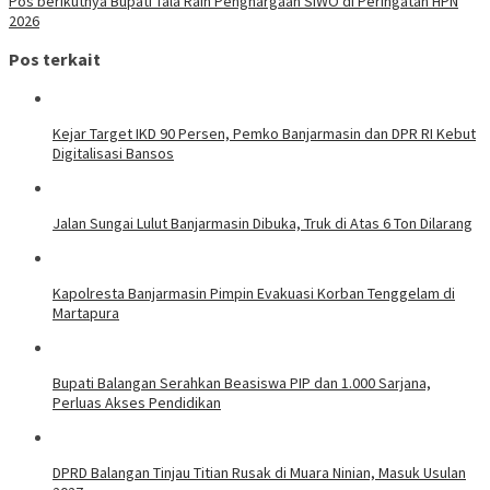
Pos berikutnya
Bupati Tala Raih Penghargaan SIWO di Peringatan HPN
2026
Pos terkait
Kejar Target IKD 90 Persen, Pemko Banjarmasin dan DPR RI Kebut
Digitalisasi Bansos
Jalan Sungai Lulut Banjarmasin Dibuka, Truk di Atas 6 Ton Dilarang
Kapolresta Banjarmasin Pimpin Evakuasi Korban Tenggelam di
Martapura
Bupati Balangan Serahkan Beasiswa PIP dan 1.000 Sarjana,
Perluas Akses Pendidikan
DPRD Balangan Tinjau Titian Rusak di Muara Ninian, Masuk Usulan