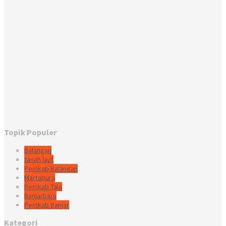
Topik Populer
Balangan
tanah laut
Pemkab Balangan
Martapura
Pemkab Tala
Banjarbaru
Pemkab Banjar
Kategori