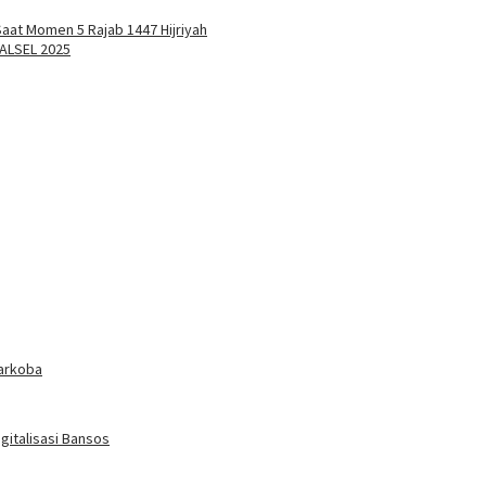
aat Momen 5 Rajab 1447 Hijriyah
KALSEL 2025
arkoba
gitalisasi Bansos