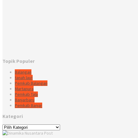
Topik Populer
Balangan
tanah laut
Pemkab Balangan
Martapura
Pemkab Tala
Banjarbaru
Pemkab Banjar
Kategori
Kategori