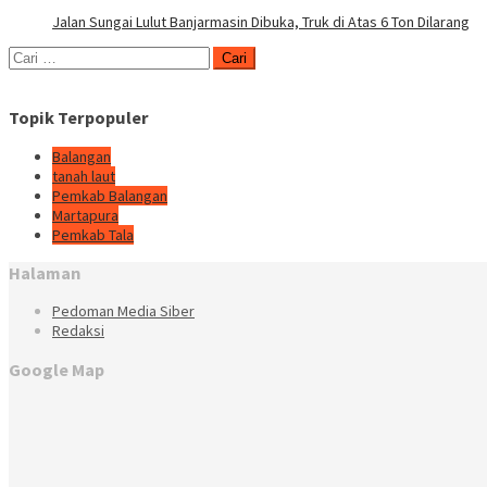
Jalan Sungai Lulut Banjarmasin Dibuka, Truk di Atas 6 Ton Dilarang
Cari
untuk:
Topik Terpopuler
Balangan
tanah laut
Pemkab Balangan
Martapura
Pemkab Tala
Halaman
Pedoman Media Siber
Redaksi
Google Map