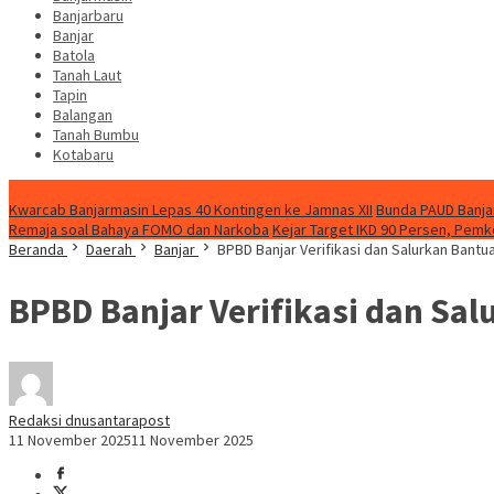
Banjarbaru
Banjar
Batola
Tanah Laut
Tapin
Balangan
Tanah Bumbu
Kotabaru
News
Kwarcab Banjarmasin Lepas 40 Kontingen ke Jamnas XII
Bunda PAUD Banjar
Remaja soal Bahaya FOMO dan Narkoba
Kejar Target IKD 90 Persen, Pemk
Beranda
Daerah
Banjar
BPBD Banjar Verifikasi dan Salurkan Bant
BPBD Banjar Verifikasi dan Sa
Redaksi dnusantarapost
11 November 2025
11 November 2025