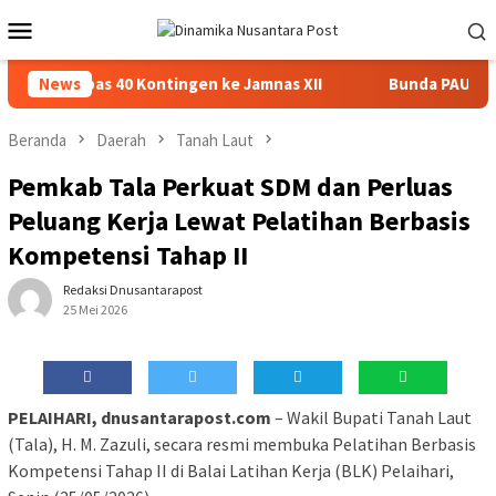
Loncat
Menu
ke
Mobile
konten
asin Lepas 40 Kontingen ke Jamnas XII
News
Bunda PAUD Banja
Beranda
Daerah
Tanah Laut
Pemkab Tala Perkuat SDM dan Perluas
Peluang Kerja Lewat Pelatihan Berbasis
Kompetensi Tahap II
Redaksi Dnusantarapost
25 Mei 2026
PELAIHARI, dnusantarapost.com
– Wakil Bupati Tanah Laut
(Tala), H. M. Zazuli, secara resmi membuka Pelatihan Berbasis
Kompetensi Tahap II di Balai Latihan Kerja (BLK) Pelaihari,