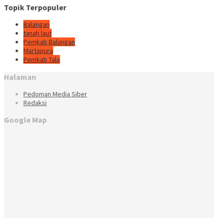
Topik Terpopuler
Balangan
tanah laut
Pemkab Balangan
Martapura
Pemkab Tala
Halaman
Pedoman Media Siber
Redaksi
Google Map