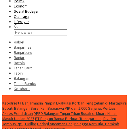
Politik
Ekonomi
Sosial Budaya
Olahraga
Lifestyle
Kalsel
Banjarmasin
Banjarbaru
Banjar
Batola
Tanah Laut
Tapin
Balangan
Tanah Bumbu
Kotabaru
News
Kapolresta Banjarmasin Pimpin Evakuasi Korban Tenggelam di Martapura
Bupati Balangan Serahkan Beasiswa PIP dan 1.000 Sarjana, Perluas
Akses Pendidikan
DPRD Balangan Tinjau Titian Rusak di Muara Ninian,
Masuk Usulan 2027
PT Bangun Banua Perkuat Transparansi, Dividen
Tembus Rp9,1 Miliar
Hadapi Ancaman Banjir hingga Karhutla, Pemkab