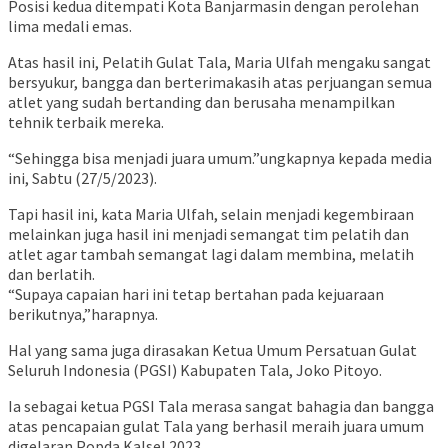
Posisi kedua ditempati Kota Banjarmasin dengan perolehan
lima medali emas.
Atas hasil ini, Pelatih Gulat Tala, Maria Ulfah mengaku sangat
bersyukur, bangga dan berterimakasih atas perjuangan semua
atlet yang sudah bertanding dan berusaha menampilkan
tehnik terbaik mereka.
“Sehingga bisa menjadi juara umum.”ungkapnya kepada media
ini, Sabtu (27/5/2023).
Tapi hasil ini, kata Maria Ulfah, selain menjadi kegembiraan
melainkan juga hasil ini menjadi semangat tim pelatih dan
atlet agar tambah semangat lagi dalam membina, melatih
dan berlatih.
“Supaya capaian hari ini tetap bertahan pada kejuaraan
berikutnya,”harapnya.
Hal yang sama juga dirasakan Ketua Umum Persatuan Gulat
Seluruh Indonesia (PGSI) Kabupaten Tala, Joko Pitoyo.
Ia sebagai ketua PGSI Tala merasa sangat bahagia dan bangga
atas pencapaian gulat Tala yang berhasil meraih juara umum
digelaran Popda Kalsel 2023.