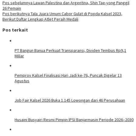
Navigasi
Pos sebelumnya
Lawan Palestina dan Argentina, Shin Tae-yong Panggil
26 Pemain
pos
Pos berikutnya
Tala Juara Umum Cabor Gulat di Popda Kalsel 2023,
Berikut Daftar Lengkap Atlet Peraih Medali
Pos terkait
PT Bangun Banua Perkuat Transparansi, Dividen Tembus Rp9,1
Miliar
Pemprov Kalsel Finalisasi Hari Jadi ke-76, Puncak Digelar 13
Agustus
Job Fair Kalsel 2026 Buka 1.145 Lowongan dari 46 Perusahaan
Husaini Busyairi Resmi Pimpin IPSI Banjarmasin Periode 2026–2030