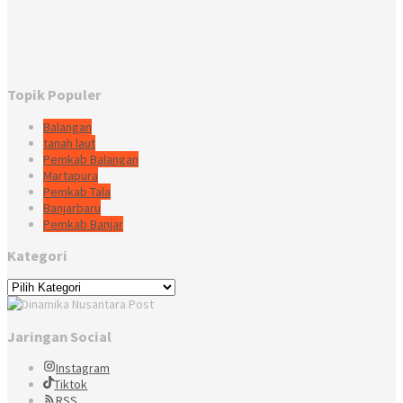
Topik Populer
Balangan
tanah laut
Pemkab Balangan
Martapura
Pemkab Tala
Banjarbaru
Pemkab Banjar
Kategori
Kategori
Jaringan Social
Instagram
Tiktok
RSS