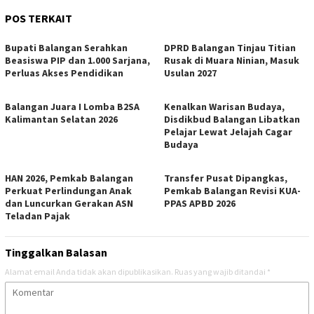
POS TERKAIT
Bupati Balangan Serahkan
DPRD Balangan Tinjau Titian
Beasiswa PIP dan 1.000 Sarjana,
Rusak di Muara Ninian, Masuk
Perluas Akses Pendidikan
Usulan 2027
Balangan Juara I Lomba B2SA
Kenalkan Warisan Budaya,
Kalimantan Selatan 2026
Disdikbud Balangan Libatkan
Pelajar Lewat Jelajah Cagar
Budaya
HAN 2026, Pemkab Balangan
Transfer Pusat Dipangkas,
Perkuat Perlindungan Anak
Pemkab Balangan Revisi KUA-
dan Luncurkan Gerakan ASN
PPAS APBD 2026
Teladan Pajak
Tinggalkan Balasan
Alamat email Anda tidak akan dipublikasikan.
Ruas yang wajib ditandai
*