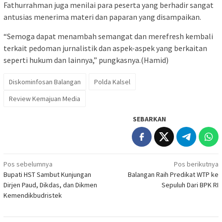
Fathurrahman juga menilai para peserta yang berhadir sangat
antusias menerima materi dan paparan yang disampaikan.
“Semoga dapat menambah semangat dan merefresh kembali
terkait pedoman jurnalistik dan aspek-aspek yang berkaitan
seperti hukum dan lainnya,” pungkasnya.(Hamid)
Diskominfosan Balangan
Polda Kalsel
Review Kemajuan Media
SEBARKAN
Navigasi
Pos sebelumnya
Pos berikutnya
Bupati HST Sambut Kunjungan
Balangan Raih Predikat WTP ke
pos
Dirjen Paud, Dikdas, dan Dikmen
Sepuluh Dari BPK RI
Kemendikbudristek