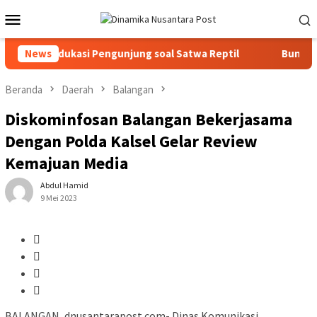
Loncat
Menu
ke
Mobile
konten
masin Edukasi Pengunjung soal Satwa Reptil
News
Bunda PAUD
Beranda
Daerah
Balangan
Diskominfosan Balangan Bekerjasama
Dengan Polda Kalsel Gelar Review
Kemajuan Media
Abdul Hamid
9 Mei 2023
BALANGAN, dnusantarapost.com- Dinas Komunikasi