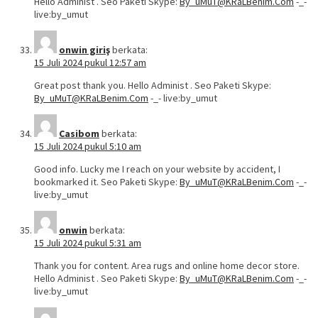
Hello Administ . Seo Paketi Skype:
By_uMuT@KRaLBenim.Com
-_-
live:by_umut
onwin giriş
berkata:
15 Juli 2024 pukul 12:57 am
Great post thank you. Hello Administ . Seo Paketi Skype:
By_uMuT@KRaLBenim.Com
-_- live:by_umut
Casibom
berkata:
15 Juli 2024 pukul 5:10 am
Good info. Lucky me I reach on your website by accident, I
bookmarked it. Seo Paketi Skype:
By_uMuT@KRaLBenim.Com
-_-
live:by_umut
onwin
berkata:
15 Juli 2024 pukul 5:31 am
Thank you for content. Area rugs and online home decor store.
Hello Administ . Seo Paketi Skype:
By_uMuT@KRaLBenim.Com
-_-
live:by_umut