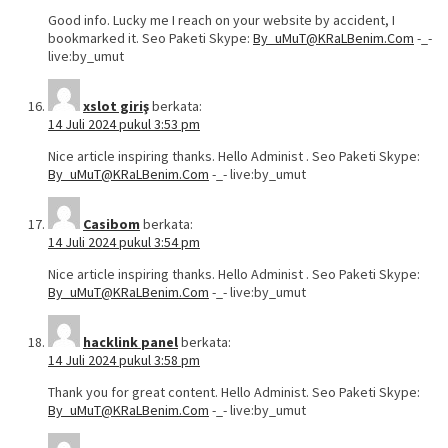
Good info. Lucky me I reach on your website by accident, I
bookmarked it. Seo Paketi Skype:
By_uMuT@KRaLBenim.Com
-_-
live:by_umut
xslot giriş
berkata:
14 Juli 2024 pukul 3:53 pm
Nice article inspiring thanks. Hello Administ . Seo Paketi Skype:
By_uMuT@KRaLBenim.Com
-_- live:by_umut
Casibom
berkata:
14 Juli 2024 pukul 3:54 pm
Nice article inspiring thanks. Hello Administ . Seo Paketi Skype:
By_uMuT@KRaLBenim.Com
-_- live:by_umut
hacklink panel
berkata:
14 Juli 2024 pukul 3:58 pm
Thank you for great content. Hello Administ. Seo Paketi Skype:
By_uMuT@KRaLBenim.Com
-_- live:by_umut