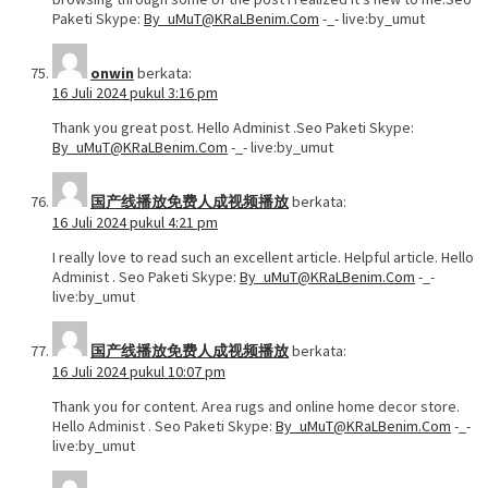
Paketi Skype:
By_uMuT@KRaLBenim.Com
-_- live:by_umut
onwin
berkata:
16 Juli 2024 pukul 3:16 pm
Thank you great post. Hello Administ .Seo Paketi Skype:
By_uMuT@KRaLBenim.Com
-_- live:by_umut
国产线播放免费人成视频播放
berkata:
16 Juli 2024 pukul 4:21 pm
I really love to read such an excellent article. Helpful article. Hello
Administ . Seo Paketi Skype:
By_uMuT@KRaLBenim.Com
-_-
live:by_umut
国产线播放免费人成视频播放
berkata:
16 Juli 2024 pukul 10:07 pm
Thank you for content. Area rugs and online home decor store.
Hello Administ . Seo Paketi Skype:
By_uMuT@KRaLBenim.Com
-_-
live:by_umut