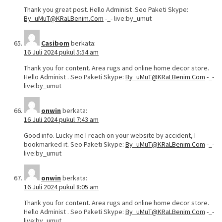
Thank you great post. Hello Administ .Seo Paketi Skype:
By_uMuT@KRaLBenim.Com
-_- live:by_umut
Casibom
berkata:
16 Juli 2024 pukul 5:54 am
Thank you for content. Area rugs and online home decor store.
Hello Administ . Seo Paketi Skype:
By_uMuT@KRaLBenim.Com
-_-
live:by_umut
onwin
berkata:
16 Juli 2024 pukul 7:43 am
Good info. Lucky me I reach on your website by accident, I
bookmarked it. Seo Paketi Skype:
By_uMuT@KRaLBenim.Com
-_-
live:by_umut
onwin
berkata:
16 Juli 2024 pukul 8:05 am
Thank you for content. Area rugs and online home decor store.
Hello Administ . Seo Paketi Skype:
By_uMuT@KRaLBenim.Com
-_-
live:by_umut