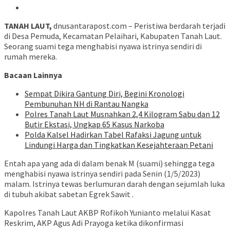
TANAH LAUT,
dnusantarapost.com – Peristiwa berdarah terjadi
di Desa Pemuda, Kecamatan Pelaihari, Kabupaten Tanah Laut.
Seorang suami tega menghabisi nyawa istrinya sendiri di
rumah mereka.
Bacaan Lainnya
Sempat Dikira Gantung Diri, Begini Kronologi
Pembunuhan NH di Rantau Nangka
Polres Tanah Laut Musnahkan 2,4 Kilogram Sabu dan 12
Butir Ekstasi, Ungkap 65 Kasus Narkoba
Polda Kalsel Hadirkan Tabel Rafaksi Jagung untuk
Lindungi Harga dan Tingkatkan Kesejahteraan Petani
Entah apa yang ada di dalam benak M (suami) sehingga tega
menghabisi nyawa istrinya sendiri pada Senin (1/5/2023)
malam. Istrinya tewas berlumuran darah dengan sejumlah luka
di tubuh akibat sabetan Egrek Sawit .
Kapolres Tanah Laut AKBP Rofikoh Yunianto melalui Kasat
Reskrim, AKP Agus Adi Prayoga ketika dikonfirmasi