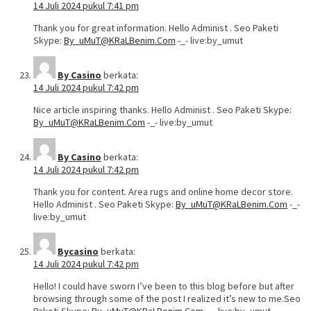
14 Juli 2024 pukul 7:41 pm
Thank you for great information. Hello Administ . Seo Paketi
Skype:
By_uMuT@KRaLBenim.Com
-_- live:by_umut
By Casino
berkata:
14 Juli 2024 pukul 7:42 pm
Nice article inspiring thanks. Hello Administ . Seo Paketi Skype:
By_uMuT@KRaLBenim.Com
-_- live:by_umut
By Casino
berkata:
14 Juli 2024 pukul 7:42 pm
Thank you for content. Area rugs and online home decor store.
Hello Administ . Seo Paketi Skype:
By_uMuT@KRaLBenim.Com
-_-
live:by_umut
Bycasino
berkata:
14 Juli 2024 pukul 7:42 pm
Hello! I could have sworn I’ve been to this blog before but after
browsing through some of the post I realized it’s new to me.Seo