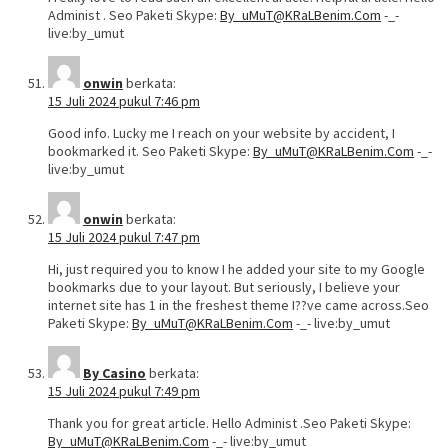
Administ . Seo Paketi Skype:
By_uMuT@KRaLBenim.Com
-_-
live:by_umut
onwin
berkata:
15 Juli 2024 pukul 7:46 pm
Good info. Lucky me I reach on your website by accident, I
bookmarked it. Seo Paketi Skype:
By_uMuT@KRaLBenim.Com
-_-
live:by_umut
onwin
berkata:
15 Juli 2024 pukul 7:47 pm
Hi, just required you to know I he added your site to my Google
bookmarks due to your layout. But seriously, I believe your
internet site has 1 in the freshest theme I??ve came across.Seo
Paketi Skype:
By_uMuT@KRaLBenim.Com
-_- live:by_umut
By Casino
berkata:
15 Juli 2024 pukul 7:49 pm
Thank you for great article. Hello Administ .Seo Paketi Skype:
By_uMuT@KRaLBenim.Com
-_- live:by_umut