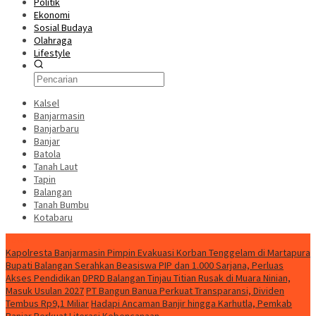
Politik
Ekonomi
Sosial Budaya
Olahraga
Lifestyle
Kalsel
Banjarmasin
Banjarbaru
Banjar
Batola
Tanah Laut
Tapin
Balangan
Tanah Bumbu
Kotabaru
News
Kapolresta Banjarmasin Pimpin Evakuasi Korban Tenggelam di Martapura
Bupati Balangan Serahkan Beasiswa PIP dan 1.000 Sarjana, Perluas
Akses Pendidikan
DPRD Balangan Tinjau Titian Rusak di Muara Ninian,
Masuk Usulan 2027
PT Bangun Banua Perkuat Transparansi, Dividen
Tembus Rp9,1 Miliar
Hadapi Ancaman Banjir hingga Karhutla, Pemkab