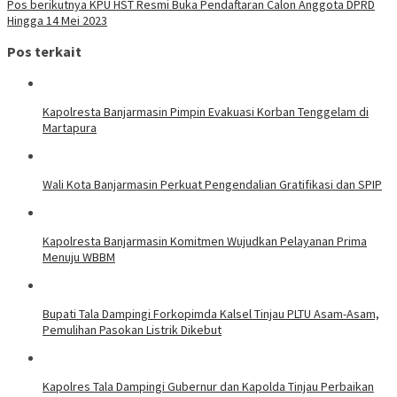
Pos berikutnya
KPU HST Resmi Buka Pendaftaran Calon Anggota DPRD
Hingga 14 Mei 2023
Pos terkait
Kapolresta Banjarmasin Pimpin Evakuasi Korban Tenggelam di
Martapura
Wali Kota Banjarmasin Perkuat Pengendalian Gratifikasi dan SPIP
Kapolresta Banjarmasin Komitmen Wujudkan Pelayanan Prima
Menuju WBBM
Bupati Tala Dampingi Forkopimda Kalsel Tinjau PLTU Asam-Asam,
Pemulihan Pasokan Listrik Dikebut
Kapolres Tala Dampingi Gubernur dan Kapolda Tinjau Perbaikan