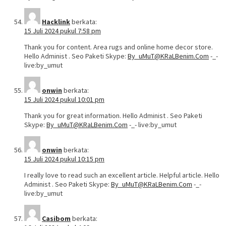
Hacklink
berkata:
15 Juli 2024 pukul 7:58 pm
Thank you for content. Area rugs and online home decor store.
Hello Administ . Seo Paketi Skype:
By_uMuT@KRaLBenim.Com
-_-
live:by_umut
onwin
berkata:
15 Juli 2024 pukul 10:01 pm
Thank you for great information. Hello Administ . Seo Paketi
Skype:
By_uMuT@KRaLBenim.Com
-_- live:by_umut
onwin
berkata:
15 Juli 2024 pukul 10:15 pm
I really love to read such an excellent article. Helpful article. Hello
Administ . Seo Paketi Skype:
By_uMuT@KRaLBenim.Com
-_-
live:by_umut
Casibom
berkata: