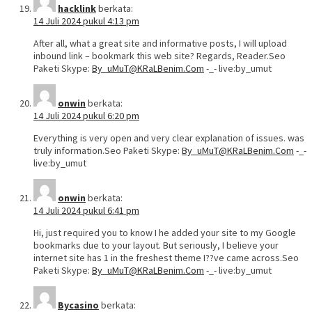
hacklink
berkata:
14 Juli 2024 pukul 4:13 pm
After all, what a great site and informative posts, I will upload
inbound link – bookmark this web site? Regards, Reader.Seo
Paketi Skype:
By_uMuT@KRaLBenim.Com
-_- live:by_umut
onwin
berkata:
14 Juli 2024 pukul 6:20 pm
Everything is very open and very clear explanation of issues. was
truly information.Seo Paketi Skype:
By_uMuT@KRaLBenim.Com
-_-
live:by_umut
onwin
berkata:
14 Juli 2024 pukul 6:41 pm
Hi, just required you to know I he added your site to my Google
bookmarks due to your layout. But seriously, I believe your
internet site has 1 in the freshest theme I??ve came across.Seo
Paketi Skype:
By_uMuT@KRaLBenim.Com
-_- live:by_umut
Bycasino
berkata: