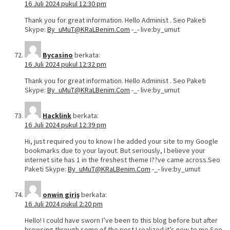
16 Juli 2024 pukul 12:30 pm
Thank you for great information. Hello Administ . Seo Paketi
Skype:
By_uMuT@KRaLBenim.Com
-_- live:by_umut
Bycasino
berkata:
16 Juli 2024 pukul 12:32 pm
Thank you for great information. Hello Administ . Seo Paketi
Skype:
By_uMuT@KRaLBenim.Com
-_- live:by_umut
Hacklink
berkata:
16 Juli 2024 pukul 12:39 pm
Hi, just required you to know I he added your site to my Google
bookmarks due to your layout. But seriously, I believe your
internet site has 1 in the freshest theme I??ve came across.Seo
Paketi Skype:
By_uMuT@KRaLBenim.Com
-_- live:by_umut
onwin giriş
berkata:
16 Juli 2024 pukul 2:20 pm
Hello! I could have sworn I’ve been to this blog before but after
browsing through some of the post I realized it’s new to me.Seo