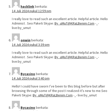
hacklink
berkata:
14 Juli 2024 pukul 12:59 pm
I really love to read such an excellent article. Helpful article. Hello
Administ . Seo Paketi Skype:
By_uMuT@KRaLBenim.Com
-_-
live:by_umut
onwin
berkata:
14 Juli 2024 pukul 3:39 pm
I really love to read such an excellent article. Helpful article. Hello
Administ . Seo Paketi Skype:
By_uMuT@KRaLBenim.Com
-_-
live:by_umut
Bycasino
berkata:
14 Juli 2024 pukul 3:40 pm
Hello! I could have sworn I’ve been to this blog before but after
browsing through some of the post I realized it’s new to me.Seo
Paketi Skype:
By_uMuT@KRaLBenim.Com
-_- live:by_umut
Bycasino
berkata: