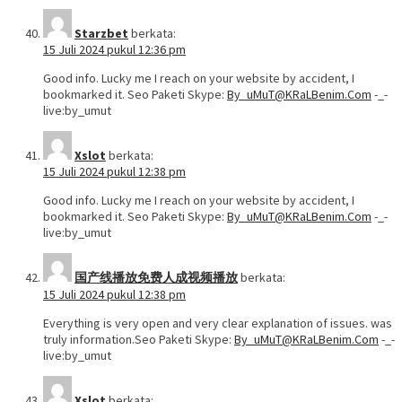
Starzbet
berkata:
15 Juli 2024 pukul 12:36 pm
Good info. Lucky me I reach on your website by accident, I
bookmarked it. Seo Paketi Skype:
By_uMuT@KRaLBenim.Com
-_-
live:by_umut
Xslot
berkata:
15 Juli 2024 pukul 12:38 pm
Good info. Lucky me I reach on your website by accident, I
bookmarked it. Seo Paketi Skype:
By_uMuT@KRaLBenim.Com
-_-
live:by_umut
国产线播放免费人成视频播放
berkata:
15 Juli 2024 pukul 12:38 pm
Everything is very open and very clear explanation of issues. was
truly information.Seo Paketi Skype:
By_uMuT@KRaLBenim.Com
-_-
live:by_umut
Xslot
berkata: