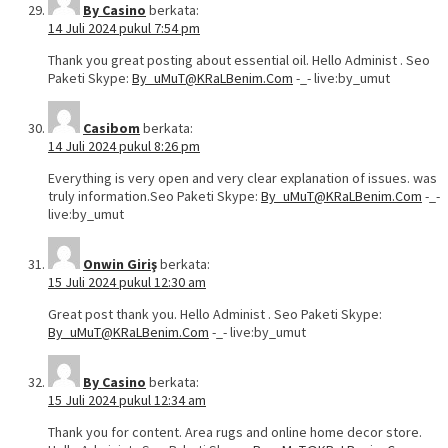
By Casino
berkata:
14 Juli 2024 pukul 7:54 pm
Thank you great posting about essential oil. Hello Administ . Seo
Paketi Skype:
By_uMuT@KRaLBenim.Com
-_- live:by_umut
Casibom
berkata:
14 Juli 2024 pukul 8:26 pm
Everything is very open and very clear explanation of issues. was
truly information.Seo Paketi Skype:
By_uMuT@KRaLBenim.Com
-_-
live:by_umut
Onwin Giriş
berkata:
15 Juli 2024 pukul 12:30 am
Great post thank you. Hello Administ . Seo Paketi Skype:
By_uMuT@KRaLBenim.Com
-_- live:by_umut
By Casino
berkata:
15 Juli 2024 pukul 12:34 am
Thank you for content. Area rugs and online home decor store.