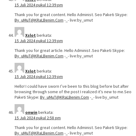
15 Juli 2024 pukul 12:39 pm
Thank you for great content. Hello Administ. Seo Paketi Skype:
By_uMuT@KRaLBenim.Com
-_- live:by_umut
Xslot
berkata:
15 Juli 2024 pukul 12:39 pm
Thank you for great article. Hello Administ .Seo Paketi Skype:
By_uMuT@KRaLBenim.Com
-_- live:by_umut
Xslot
berkata:
15 Juli 2024 pukul 12:39 pm
Hello! I could have sworn I’ve been to this blog before but after
browsing through some of the post I realized it’s new to me.Seo
Paketi Skype:
By_uMuT@KRaLBenim.Com
-_- live:by_umut
onwin
berkata:
15 Juli 2024 pukul 2:58 pm
Thank you for great content. Hello Administ. Seo Paketi Skype:
By_uMuT@KRaLBenim.Com
-_- live:by_umut