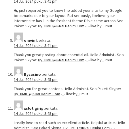
14 Juli 2024 pukul 3:41 pm
Hi, just required you to know I he added your site to my Google
bookmarks due to your layout. But seriously, I believe your
internet site has 1 in the freshest theme I??ve came across.Seo
Paketi Skype:
By_uMuT@KRaLBenim.Com
-_- live:by_umut
onwin
berkata:
14 Juli 2024 pukul 3:41 pm
Thank you great posting about essential oil. Hello Administ . Seo
Paketi Skype:
By_uMuT@KRaLBenim.Com
-_- live:by_umut
Bycasino
berkata:
14 Juli 2024 pukul 3:45 pm
Thank you for great content. Hello Administ. Seo Paketi Skype:
By_uMuT@KRaLBenim.Com
-_- live:by_umut
xslot giriş
berkata:
14 Juli 2024 pukul 3:48 pm
I really love to read such an excellent article. Helpful article. Hello
Administ . Seo Paketi Skype:
By_uMuT@KRaLBenim.Com
-_-