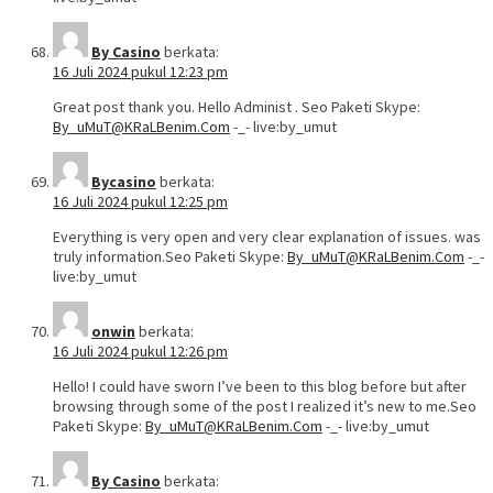
By Casino
berkata:
16 Juli 2024 pukul 12:23 pm
Great post thank you. Hello Administ . Seo Paketi Skype:
By_uMuT@KRaLBenim.Com
-_- live:by_umut
Bycasino
berkata:
16 Juli 2024 pukul 12:25 pm
Everything is very open and very clear explanation of issues. was
truly information.Seo Paketi Skype:
By_uMuT@KRaLBenim.Com
-_-
live:by_umut
onwin
berkata:
16 Juli 2024 pukul 12:26 pm
Hello! I could have sworn I’ve been to this blog before but after
browsing through some of the post I realized it’s new to me.Seo
Paketi Skype:
By_uMuT@KRaLBenim.Com
-_- live:by_umut
By Casino
berkata: