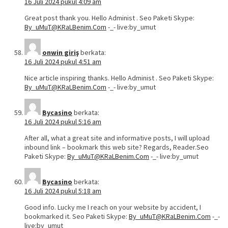
16 Juli 2024 pukul 4:09 am
Great post thank you. Hello Administ . Seo Paketi Skype:
By_uMuT@KRaLBenim.Com
-_- live:by_umut
onwin giriş
berkata:
16 Juli 2024 pukul 4:51 am
Nice article inspiring thanks. Hello Administ . Seo Paketi Skype:
By_uMuT@KRaLBenim.Com
-_- live:by_umut
Bycasino
berkata:
16 Juli 2024 pukul 5:16 am
After all, what a great site and informative posts, I will upload
inbound link – bookmark this web site? Regards, Reader.Seo
Paketi Skype:
By_uMuT@KRaLBenim.Com
-_- live:by_umut
Bycasino
berkata:
16 Juli 2024 pukul 5:18 am
Good info. Lucky me I reach on your website by accident, I
bookmarked it. Seo Paketi Skype:
By_uMuT@KRaLBenim.Com
-_-
live:by_umut