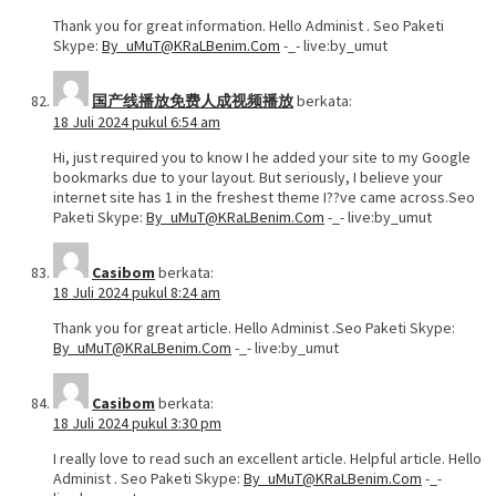
Thank you for great information. Hello Administ . Seo Paketi
Skype:
By_uMuT@KRaLBenim.Com
-_- live:by_umut
国产线播放免费人成视频播放
berkata:
18 Juli 2024 pukul 6:54 am
Hi, just required you to know I he added your site to my Google
bookmarks due to your layout. But seriously, I believe your
internet site has 1 in the freshest theme I??ve came across.Seo
Paketi Skype:
By_uMuT@KRaLBenim.Com
-_- live:by_umut
Casibom
berkata:
18 Juli 2024 pukul 8:24 am
Thank you for great article. Hello Administ .Seo Paketi Skype:
By_uMuT@KRaLBenim.Com
-_- live:by_umut
Casibom
berkata:
18 Juli 2024 pukul 3:30 pm
I really love to read such an excellent article. Helpful article. Hello
Administ . Seo Paketi Skype:
By_uMuT@KRaLBenim.Com
-_-