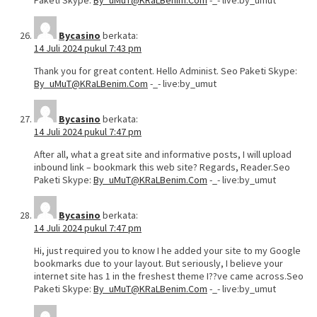
Paketi Skype:
By_uMuT@KRaLBenim.Com
-_- live:by_umut
Bycasino
berkata:
14 Juli 2024 pukul 7:43 pm
Thank you for great content. Hello Administ. Seo Paketi Skype:
By_uMuT@KRaLBenim.Com
-_- live:by_umut
Bycasino
berkata:
14 Juli 2024 pukul 7:47 pm
After all, what a great site and informative posts, I will upload
inbound link – bookmark this web site? Regards, Reader.Seo
Paketi Skype:
By_uMuT@KRaLBenim.Com
-_- live:by_umut
Bycasino
berkata:
14 Juli 2024 pukul 7:47 pm
Hi, just required you to know I he added your site to my Google
bookmarks due to your layout. But seriously, I believe your
internet site has 1 in the freshest theme I??ve came across.Seo
Paketi Skype:
By_uMuT@KRaLBenim.Com
-_- live:by_umut