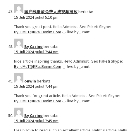
国产线播放免费人成视频播放
berkata:
15 Juli 2024 pukul 5:10 pm
Thank you great post. Hello Administ .Seo Paketi Skype:
By_uMuT@KRaLBenim.Com
-_- live:by_umut
By Casino
berkata:
15 Juli 2024 pukul 7:44 pm
Nice article inspiring thanks. Hello Administ . Seo Paketi Skype:
By_uMuT@KRaLBenim.Com
-_- live:by_umut
onwin
berkata:
15 Juli 2024 pukul 7:44 pm
Thank you for great article. Hello Administ .Seo Paketi Skype:
By_uMuT@KRaLBenim.Com
-_- live:by_umut
By Casino
berkata:
15 Juli 2024 pukul 7:45 pm
I really love to read such an excellent article. Helpful article. Hello