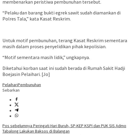
membenarkan peristiwa pembunuhan tersebut.
“Pelaku dan barang bukti egrek sawit sudah diamankan di
Polres Tala,” kata Kasat Reskrim.
Untuk motif pembunuhan, terang Kasat Reskrim sementara
masih dalam proses penyelidikan pihak kepolisian.
“Motif sementara masih lidik,” ungkapnya.
Diketahui korban saat ini sudah berada di Rumah Sakit Hadji
Boejasin Pelaihari. [Jo]
Pelaihari
Pembunuhan
Sebarkan
Navigasi
Pos sebelumnya
Peringati Hari Buruh, SP-KEP KSPI dan PUK SIS Admo
Tabalong Lakukan Baksos di Balangan
pos