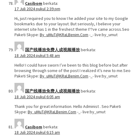
Casibom
berkata:
17 Juli 2024 pukul 2:39 pm
Hi, just required you to know I he added your site to my Google
bookmarks due to your layout. But seriously, I believe your
internet site has 1 in the freshest theme I??ve came across.Seo
Paketi Skype:
By_uMuT@KRaLBenim.Com
-_- live:by_umut
国产线播放免费人成视频播放
berkata:
18 Juli 2024 pukul 5:48 am
Hello! I could have sworn I’ve been to this blog before but after
browsing through some of the post I realized it’s new to me.Seo
Paketi Skype:
By_uMuT@KRaLBenim.Com
-_- live:by_umut
国产线播放免费人成视频播放
berkata:
18 Juli 2024 pukul 6:05 am
Thank you for great information. Hello Administ . Seo Paketi
Skype:
By_uMuT@KRaLBenim.Com
-_- live:by_umut
Casibom
berkata:
18 Juli 2024 pukul 6:15 am