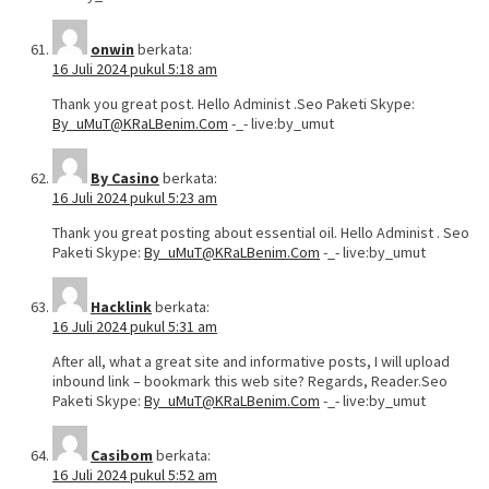
onwin
berkata:
16 Juli 2024 pukul 5:18 am
Thank you great post. Hello Administ .Seo Paketi Skype:
By_uMuT@KRaLBenim.Com
-_- live:by_umut
By Casino
berkata:
16 Juli 2024 pukul 5:23 am
Thank you great posting about essential oil. Hello Administ . Seo
Paketi Skype:
By_uMuT@KRaLBenim.Com
-_- live:by_umut
Hacklink
berkata:
16 Juli 2024 pukul 5:31 am
After all, what a great site and informative posts, I will upload
inbound link – bookmark this web site? Regards, Reader.Seo
Paketi Skype:
By_uMuT@KRaLBenim.Com
-_- live:by_umut
Casibom
berkata:
16 Juli 2024 pukul 5:52 am