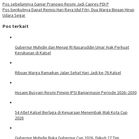
Navigasi
Pos sebelumnya
Ganjar Pranowo Resmi Jadi Capres PDI P
Pos berikutnya
Dapat Remisi Hari Raya Idul Fitri, Dua Warga Binaan Hirup
pos
Udara Segar
Pos terkait
Gubernur Muhidin dan Menag RI Nasaruddin Umar Ajak Perkuat
Kerukunan di Kalsel
Ribuan Warga Ramaikan Jalan Sehat Hari Jadi ke-76 Kalsel
Husaini Busyairi Resmi Pimpin IPSI Banjarmasin Periode 2026–2030
54 Atlet Kalsel Berlaga di Kejuaraan Menembak Wali Kota Cup
2026
Gubernur Muhidin Buka Gubernur Cup 2026, Diikuti 27 Tim