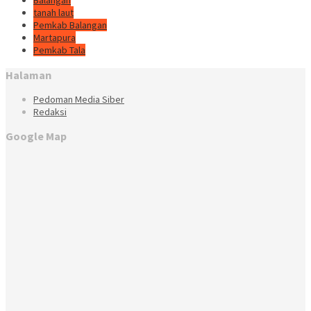
Balangan
tanah laut
Pemkab Balangan
Martapura
Pemkab Tala
Halaman
Pedoman Media Siber
Redaksi
Google Map