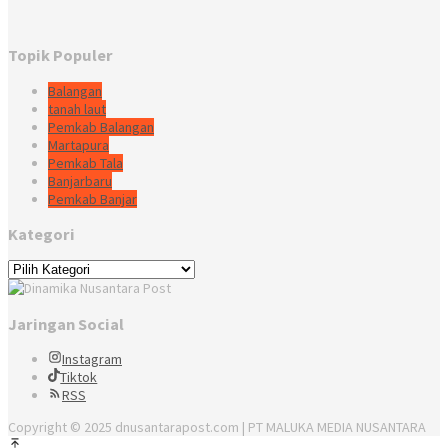
Topik Populer
Balangan
tanah laut
Pemkab Balangan
Martapura
Pemkab Tala
Banjarbaru
Pemkab Banjar
Kategori
Kategori
Jaringan Social
Instagram
Tiktok
RSS
Copyright © 2025 dnusantarapost.com | PT MALUKA MEDIA NUSANTARA