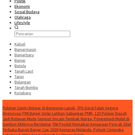
Politik
Ekonomi
Sosial Budaya
Olahraga
Lifestyle
Kalsel
Banjarmasin
Banjarbaru
Banjar
Batola
Tanah Laut
Tapin
Balangan
Tanah Bumbu
Kotabaru
News
Puluhan Santri Belajar di Bangunan Lapuk, TPA Darul Falah Segera
Direnovasi
PMI Banjar Gelar Latihan Gabungan PMR, 125 Pelajar Diasah
Jadi Relawan Muda
Sempat Ancam Tembak Warga, Pengemudi Mobil di
Gambut Akhirnya Berdamai
706 Pesilat Ramaikan Kejuaraan Pencak Silat
Terbuka Bupati Banjar Cup 2026
Kemarau Melanda, Polsek Cempaka