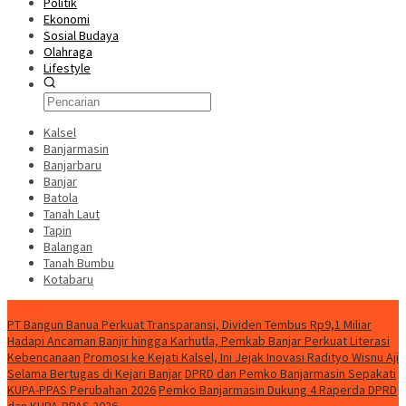
Politik
Ekonomi
Sosial Budaya
Olahraga
Lifestyle
Kalsel
Banjarmasin
Banjarbaru
Banjar
Batola
Tanah Laut
Tapin
Balangan
Tanah Bumbu
Kotabaru
News
PT Bangun Banua Perkuat Transparansi, Dividen Tembus Rp9,1 Miliar
Hadapi Ancaman Banjir hingga Karhutla, Pemkab Banjar Perkuat Literasi
Kebencanaan
Promosi ke Kejati Kalsel, Ini Jejak Inovasi Radityo Wisnu Aji
Selama Bertugas di Kejari Banjar
DPRD dan Pemko Banjarmasin Sepakati
KUPA-PPAS Perubahan 2026
Pemko Banjarmasin Dukung 4 Raperda DPRD