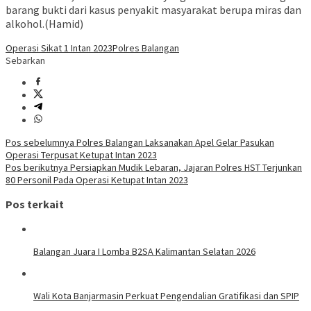
barang bukti dari kasus penyakit masyarakat berupa miras dan
alkohol.(Hamid)
Operasi Sikat 1 Intan 2023
Polres Balangan
Sebarkan
Navigasi
Pos sebelumnya
Polres Balangan Laksanakan Apel Gelar Pasukan
Operasi Terpusat Ketupat Intan 2023
pos
Pos berikutnya
Persiapkan Mudik Lebaran, Jajaran Polres HST Terjunkan
80 Personil Pada Operasi Ketupat Intan 2023
Pos terkait
Balangan Juara I Lomba B2SA Kalimantan Selatan 2026
Wali Kota Banjarmasin Perkuat Pengendalian Gratifikasi dan SPIP