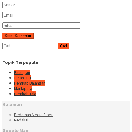
Cari
untuk:
Topik Terpopuler
Balangan
tanah laut
Pemkab Balangan
Martapura
Pemkab Tala
Halaman
Pedoman Media Siber
Redaksi
Google Map