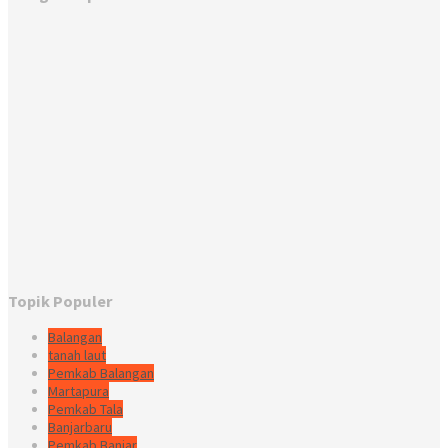
Topik Populer
Balangan
tanah laut
Pemkab Balangan
Martapura
Pemkab Tala
Banjarbaru
Pemkab Banjar