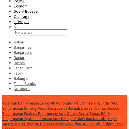
Politik
Ekonomi
Sosial Budaya
Olahraga
Lifestyle
Kalsel
Banjarmasin
Banjarbaru
Banjar
Batola
Tanah Laut
Tapin
Balangan
Tanah Bumbu
Kotabaru
News
Kwarcab Banjarmasin Lepas 40 Kontingen ke Jamnas XII
Bunda PAUD
Banjarmasin Dorong Minat Baca Lewat Jelajah Literasi
Animal Rescue
Banjarmasin Edukasi Pengunjung soal Satwa Reptil
Bunda PAUD
Banjarmasin Ingatkan Remaja soal Bahaya FOMO dan Narkoba
Kejar
Target IKD 90 Persen, Pemko Banjarmasin dan DPR RI Kebut Digitalisasi