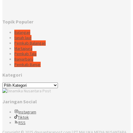
Topik Populer
Balangan
tanah laut
Pemkab Balangan
Martapura
Pemkab Tala
Banjarbaru
Pemkab Banjar
Kategori
Kategori
Jaringan Social
Instagram
Tiktok
RSS
Copyright © 2025 dnusantarapost.com | PT MALUKA MEDIA NUSANTARA