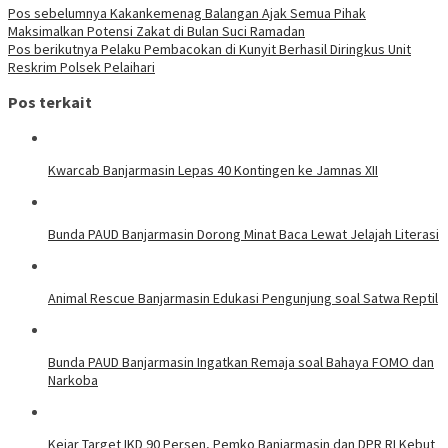
Navigasi
Pos sebelumnya
Kakankemenag Balangan Ajak Semua Pihak
Maksimalkan Potensi Zakat di Bulan Suci Ramadan
pos
Pos berikutnya
Pelaku Pembacokan di Kunyit Berhasil Diringkus Unit
Reskrim Polsek Pelaihari
Pos terkait
Kwarcab Banjarmasin Lepas 40 Kontingen ke Jamnas XII
Bunda PAUD Banjarmasin Dorong Minat Baca Lewat Jelajah Literasi
Animal Rescue Banjarmasin Edukasi Pengunjung soal Satwa Reptil
Bunda PAUD Banjarmasin Ingatkan Remaja soal Bahaya FOMO dan
Narkoba
Kejar Target IKD 90 Persen, Pemko Banjarmasin dan DPR RI Kebut