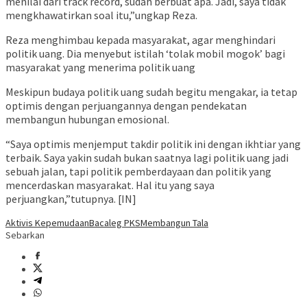
menilai dari track record, sudah berbuat apa. Jadi, saya tidak
mengkhawatirkan soal itu,”ungkap Reza.
Reza menghimbau kepada masyarakat, agar menghindari
politik uang. Dia menyebut istilah ‘tolak mobil mogok’ bagi
masyarakat yang menerima politik uang
Meskipun budaya politik uang sudah begitu mengakar, ia tetap
optimis dengan perjuangannya dengan pendekatan
membangun hubungan emosional.
“Saya optimis menjemput takdir politik ini dengan ikhtiar yang
terbaik. Saya yakin sudah bukan saatnya lagi politik uang jadi
sebuah jalan, tapi politik pemberdayaan dan politik yang
mencerdaskan masyarakat. Hal itu yang saya
perjuangkan,”tutupnya. [IN]
Aktivis Kepemudaan
Bacaleg PKS
Membangun Tala
Sebarkan