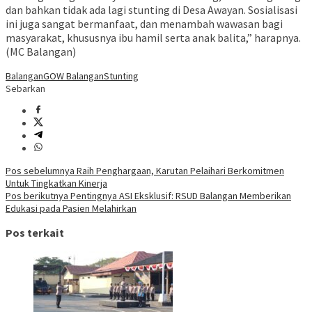
dan bahkan tidak ada lagi stunting di Desa Awayan. Sosialisasi
ini juga sangat bermanfaat, dan menambah wawasan bagi
masyarakat, khususnya ibu hamil serta anak balita,” harapnya.
(MC Balangan)
Balangan
GOW Balangan
Stunting
Sebarkan
Navigasi
Pos sebelumnya
Raih Penghargaan, Karutan Pelaihari Berkomitmen
Untuk Tingkatkan Kinerja
pos
Pos berikutnya
Pentingnya ASI Eksklusif: RSUD Balangan Memberikan
Edukasi pada Pasien Melahirkan
Pos terkait