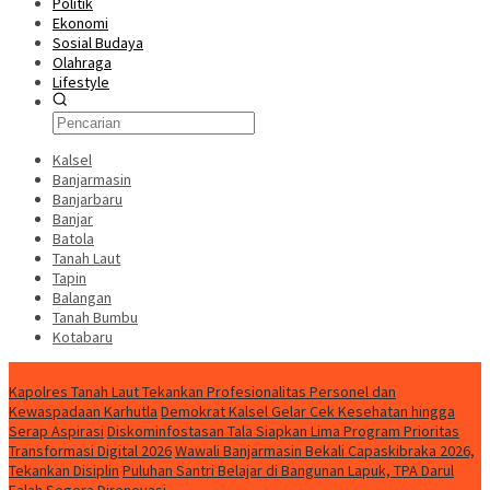
Politik
Ekonomi
Sosial Budaya
Olahraga
Lifestyle
Kalsel
Banjarmasin
Banjarbaru
Banjar
Batola
Tanah Laut
Tapin
Balangan
Tanah Bumbu
Kotabaru
News
Kapolres Tanah Laut Tekankan Profesionalitas Personel dan
Kewaspadaan Karhutla
Demokrat Kalsel Gelar Cek Kesehatan hingga
Serap Aspirasi
Diskominfostasan Tala Siapkan Lima Program Prioritas
Transformasi Digital 2026
Wawali Banjarmasin Bekali Capaskibraka 2026,
Tekankan Disiplin
Puluhan Santri Belajar di Bangunan Lapuk, TPA Darul