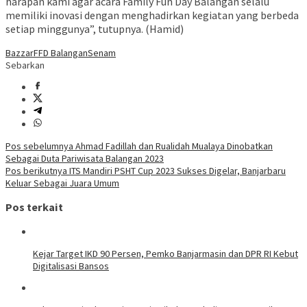
harapan kami agar acara Family Fun Day Balangan selalu
memiliki inovasi dengan menghadirkan kegiatan yang berbeda
setiap minggunya”, tutupnya. (Hamid)
Bazzar
FFD Balangan
Senam
Sebarkan
Navigasi
Pos sebelumnya
Ahmad Fadillah dan Rualidah Mualaya Dinobatkan
Sebagai Duta Pariwisata Balangan 2023
pos
Pos berikutnya
ITS Mandiri PSHT Cup 2023 Sukses Digelar, Banjarbaru
Keluar Sebagai Juara Umum
Pos terkait
Kejar Target IKD 90 Persen, Pemko Banjarmasin dan DPR RI Kebut
Digitalisasi Bansos