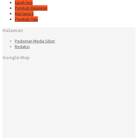
tanah laut
Pemkab Balangan
Martapura
Pemkab Tala
Halaman
Pedoman Media Siber
Redaksi
Google Map