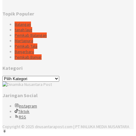
Topik Populer
Balangan
tanah laut
Pemkab Balangan
Martapura
Pemkab Tala
Banjarbaru
Pemkab Banjar
Kategori
Kategori
Jaringan Social
Instagram
Tiktok
RSS
Copyright © 2025 dnusantarapost.com | PT MALUKA MEDIA NUSANTARA