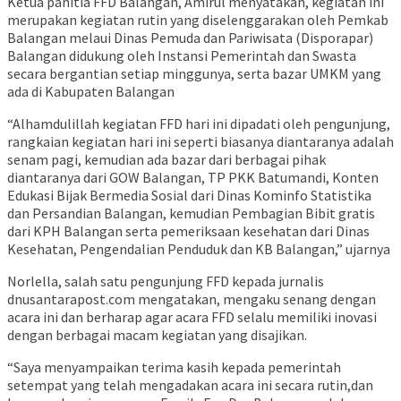
Ketua panitia FFD Balangan, Amirul menyatakan, kegiatan ini
merupakan kegiatan rutin yang diselenggarakan oleh Pemkab
Balangan melaui Dinas Pemuda dan Pariwisata (Disporapar)
Balangan didukung oleh Instansi Pemerintah dan Swasta
secara bergantian setiap minggunya, serta bazar UMKM yang
ada di Kabupaten Balangan
“Alhamdulillah kegiatan FFD hari ini dipadati oleh pengunjung,
rangkaian kegiatan hari ini seperti biasanya diantaranya adalah
senam pagi, kemudian ada bazar dari berbagai pihak
diantaranya dari GOW Balangan, TP PKK Batumandi, Konten
Edukasi Bijak Bermedia Sosial dari Dinas Kominfo Statistika
dan Persandian Balangan, kemudian Pembagian Bibit gratis
dari KPH Balangan serta pemeriksaan kesehatan dari Dinas
Kesehatan, Pengendalian Penduduk dan KB Balangan,” ujarnya
Norlella, salah satu pengunjung FFD kepada jurnalis
dnusantarapost.com mengatakan, mengaku senang dengan
acara ini dan berharap agar acara FFD selalu memiliki inovasi
dengan berbagai macam kegiatan yang disajikan.
“Saya menyampaikan terima kasih kepada pemerintah
setempat yang telah mengadakan acara ini secara rutin,dan