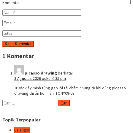
Komentar
1 Komentar
picasso drawing
berkata:
3 Agustus 2026 pukul 6:35 pm
Trước đây mình từng gặp lỗi tải chậm nhưng từ khi dùng picasso
drawing thì ổn hơn hẳn. TONY08-03
Cari
untuk:
Topik Terpopuler
Balangan