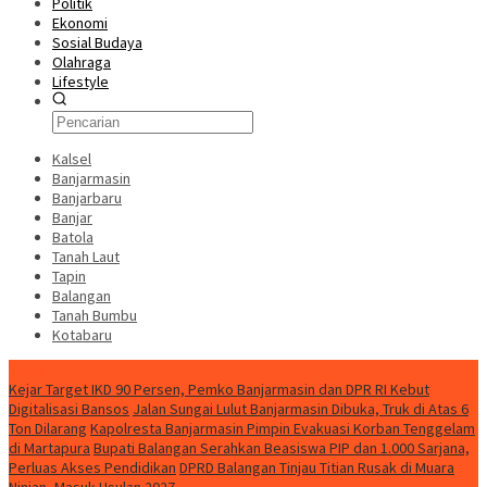
Politik
Ekonomi
Sosial Budaya
Olahraga
Lifestyle
Kalsel
Banjarmasin
Banjarbaru
Banjar
Batola
Tanah Laut
Tapin
Balangan
Tanah Bumbu
Kotabaru
News
Kejar Target IKD 90 Persen, Pemko Banjarmasin dan DPR RI Kebut
Digitalisasi Bansos
Jalan Sungai Lulut Banjarmasin Dibuka, Truk di Atas 6
Ton Dilarang
Kapolresta Banjarmasin Pimpin Evakuasi Korban Tenggelam
di Martapura
Bupati Balangan Serahkan Beasiswa PIP dan 1.000 Sarjana,
Perluas Akses Pendidikan
DPRD Balangan Tinjau Titian Rusak di Muara