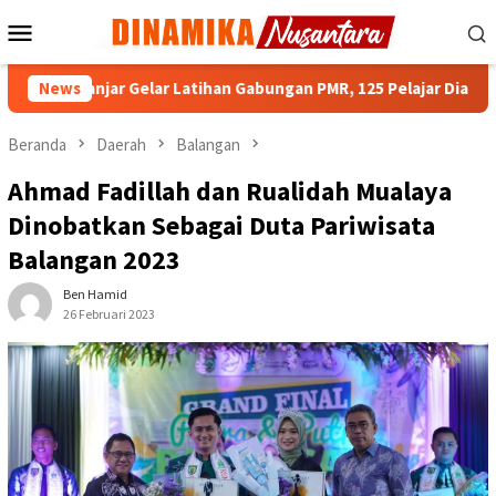
Loncat
Menu
ke
Mobile
konten
Banjar Gelar Latihan Gabungan PMR, 125 Pelajar Diasah Jadi Rel
News
Beranda
Daerah
Balangan
Ahmad Fadillah dan Rualidah Mualaya
Dinobatkan Sebagai Duta Pariwisata
Balangan 2023
Ben Hamid
26 Februari 2023