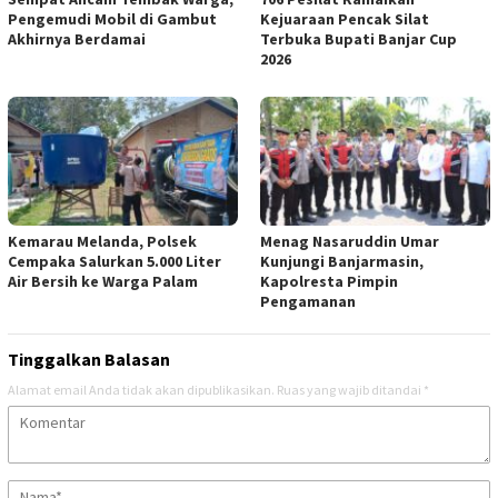
Pengemudi Mobil di Gambut
Kejuaraan Pencak Silat
Akhirnya Berdamai
Terbuka Bupati Banjar Cup
2026
Kemarau Melanda, Polsek
Menag Nasaruddin Umar
Cempaka Salurkan 5.000 Liter
Kunjungi Banjarmasin,
Air Bersih ke Warga Palam
Kapolresta Pimpin
Pengamanan
Tinggalkan Balasan
Alamat email Anda tidak akan dipublikasikan.
Ruas yang wajib ditandai
*