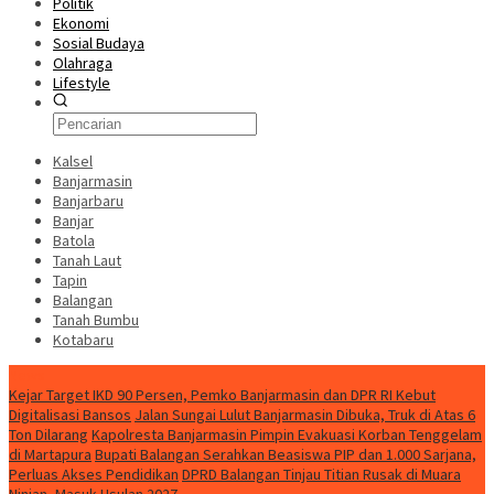
Politik
Ekonomi
Sosial Budaya
Olahraga
Lifestyle
Kalsel
Banjarmasin
Banjarbaru
Banjar
Batola
Tanah Laut
Tapin
Balangan
Tanah Bumbu
Kotabaru
News
Kejar Target IKD 90 Persen, Pemko Banjarmasin dan DPR RI Kebut
Digitalisasi Bansos
Jalan Sungai Lulut Banjarmasin Dibuka, Truk di Atas 6
Ton Dilarang
Kapolresta Banjarmasin Pimpin Evakuasi Korban Tenggelam
di Martapura
Bupati Balangan Serahkan Beasiswa PIP dan 1.000 Sarjana,
Perluas Akses Pendidikan
DPRD Balangan Tinjau Titian Rusak di Muara