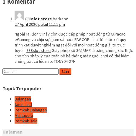
1 Komentar
888slot store
berkata:
27 April 2026 pukul 11:11 pm
Ngoài ra, đơn vị này còn được cấp phép hoạt động từ Curacao
eGaming và chịu sự giám sát của PAGCOR – hai tổ chức có quy
trình xét duyệt nghiêm ngặt đối với mọi hoạt động giải trí trực
tuyến.
888slot store
Giấy phép số 365/JAZ là bằng chứng xác thực
cho tính pháp lý của toàn bộ hệ thống mà người chơi có thể kiểm
chứng bất cứ lúc nào. TONY04-27H
Cari
untuk:
Topik Terpopuler
Balangan
tanah laut
Pemkab Balangan
Martapura
Pemkab Tala
Halaman