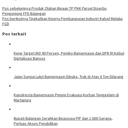
Navigasi
Pos sebelumnya
Produk Olahan Binaan TP PKK Parsel Diserbu
Pengunjung FFD Balangan
pos
Pos berikutnya
Tingkatkan Kinerja Pembangunan Industri Kalsel Melalui
FGD
Pos terkait
Kejar Target IKD 90 Persen, Pemko Banjarmasin dan DPR RI Kebut
Digitalisasi Bansos
Jalan Sungai Lulut Banjarmasin Dibuka, Truk di Atas 6 Ton Dilarang
Kapolresta Banjarmasin Pimpin Evakuasi Korban Tenggelam di
Martapura
Bupati Balangan Serahkan Beasiswa PIP dan 1.000 Sarjana,
Perluas Akses Pendidikan