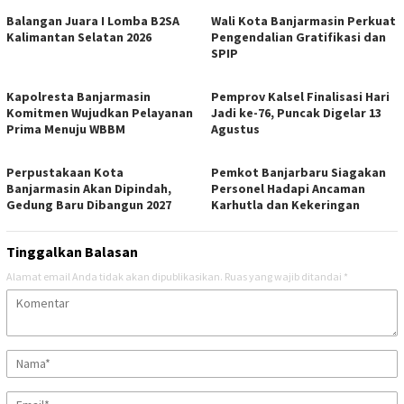
Balangan Juara I Lomba B2SA
Wali Kota Banjarmasin Perkuat
Kalimantan Selatan 2026
Pengendalian Gratifikasi dan
SPIP
Kapolresta Banjarmasin
Pemprov Kalsel Finalisasi Hari
Komitmen Wujudkan Pelayanan
Jadi ke-76, Puncak Digelar 13
Prima Menuju WBBM
Agustus
Perpustakaan Kota
Pemkot Banjarbaru Siagakan
Banjarmasin Akan Dipindah,
Personel Hadapi Ancaman
Gedung Baru Dibangun 2027
Karhutla dan Kekeringan
Tinggalkan Balasan
Alamat email Anda tidak akan dipublikasikan.
Ruas yang wajib ditandai
*