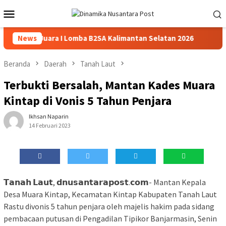
Loncat
Menu
ke
Mobile
konten
alangan Juara I Lomba B2SA Kalimantan Selatan 2026
News
Wal
Beranda
Daerah
Tanah Laut
Terbukti Bersalah, Mantan Kades Muara
Kintap di Vonis 5 Tahun Penjara
Ikhsan Naparin
14 Februari 2023
𝗧𝗮𝗻𝗮𝗵 𝗟𝗮𝘂𝘁, 𝗱𝗻𝘂𝘀𝗮𝗻𝘁𝗮𝗿𝗮𝗽𝗼𝘀𝘁.𝗰𝗼𝗺- Mantan Kepala
Desa Muara Kintap, Kecamatan Kintap Kabupaten Tanah Laut
Rastu divonis 5 tahun penjara oleh majelis hakim pada sidang
pembacaan putusan di Pengadilan Tipikor Banjarmasin, Senin