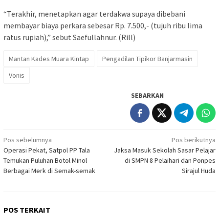
“Terakhir, menetapkan agar terdakwa supaya dibebani
membayar biaya perkara sebesar Rp. 7.500,- (tujuh ribu lima
ratus rupiah),” sebut Saefullahnur. (Rill)
Mantan Kades Muara Kintap
Pengadilan Tipikor Banjarmasin
Vonis
SEBARKAN
Navigasi
Pos sebelumnya
Pos berikutnya
Operasi Pekat, Satpol PP Tala
Jaksa Masuk Sekolah Sasar Pelajar
pos
Temukan Puluhan Botol Minol
di SMPN 8 Pelaihari dan Ponpes
Berbagai Merk di Semak-semak
Sirajul Huda
POS TERKAIT