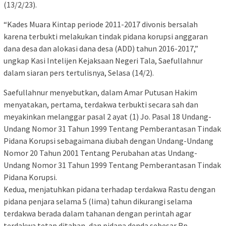
(13/2/23).
“Kades Muara Kintap periode 2011-2017 divonis bersalah
karena terbukti melakukan tindak pidana korupsi anggaran
dana desa dan alokasi dana desa (ADD) tahun 2016-2017,”
ungkap Kasi Intelijen Kejaksaan Negeri Tala, Saefullahnur
dalam siaran pers tertulisnya, Selasa (14/2).
Saefullahnur menyebutkan, dalam Amar Putusan Hakim
menyatakan, pertama, terdakwa terbukti secara sah dan
meyakinkan melanggar pasal 2 ayat (1) Jo. Pasal 18 Undang-
Undang Nomor 31 Tahun 1999 Tentang Pemberantasan Tindak
Pidana Korupsi sebagaimana diubah dengan Undang-Undang
Nomor 20 Tahun 2001 Tentang Perubahan atas Undang-
Undang Nomor 31 Tahun 1999 Tentang Pemberantasan Tindak
Pidana Korupsi.
Kedua, menjatuhkan pidana terhadap terdakwa Rastu dengan
pidana penjara selama 5 (lima) tahun dikurangi selama
terdakwa berada dalam tahanan dengan perintah agar
terdakwa tetap ditahan, dan pidana denda sebesar Rp.