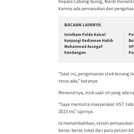
Kepala Cabang Bulog, Mardi Hariant
karena ada pemasukan dan pengelua
BACAAN LAINNYA
Intelkam Polda Kalsel
Po
Kunjungi Kediaman Habib
Bu
Muhammad Assegaf
SP
Kandangan
Pa
“Saat ini, pengeluaran stok kurang l
terus ada,” katanya.
Menurutnya, stok saat ini yang ada cu
“Saya meminta masyarakat HST tidak 
2023 ini,” ujarnya.
Ia menambahkan, selain pemasukan da
beras-beras lokal dari para petani kit