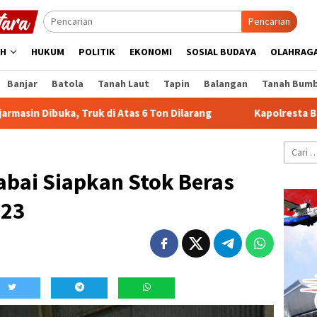
Pencarian
AH
HUKUM
POLITIK
EKONOMI
SOSIAL BUDAYA
OLAHRAG
Banjar
Batola
Tanah Laut
Tapin
Balangan
Tanah Bum
a, Truk di Atas 6 Ton Dilarang
Kapolresta Banjarmasin P
Cari
untuk:
abai Siapkan Stok Beras
023