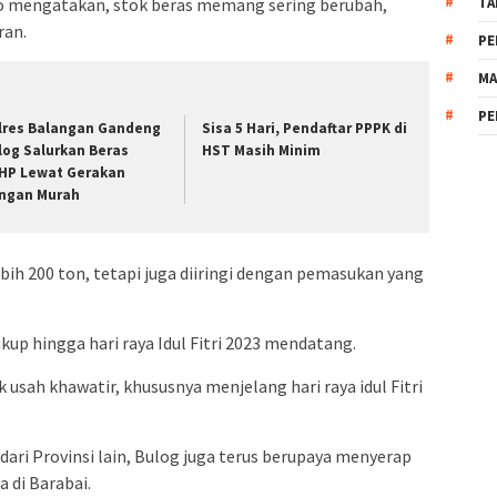
o mengatakan, stok beras memang sering berubah,
TA
ran.
PE
MA
PE
lres Balangan Gandeng
Sisa 5 Hari, Pendaftar PPPK di
log Salurkan Beras
HST Masih Minim
HP Lewat Gerakan
ngan Murah
ebih 200 ton, tetapi juga diiringi dengan pemasukan yang
kup hingga hari raya Idul Fitri 2023 mendatang.
usah khawatir, khususnya menjelang hari raya idul Fitri
ri Provinsi lain, Bulog juga terus berupaya menyerap
a di Barabai.