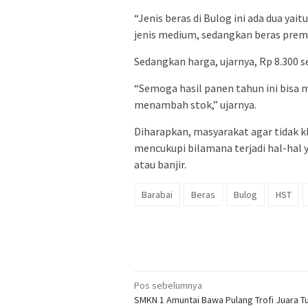
“Jenis beras di Bulog ini ada dua ya
jenis medium, sedangkan beras prem
Sedangkan harga, ujarnya, Rp 8.300 
“Semoga hasil panen tahun ini bisa 
menambah stok,” ujarnya.
Diharapkan, masyarakat agar tidak k
mencukupi bilamana terjadi hal-hal y
atau banjir.
Barabai
Beras
Bulog
HST
Navigasi
Pos sebelumnya
SMKN 1 Amuntai Bawa Pulang Trofi Juara 
pos