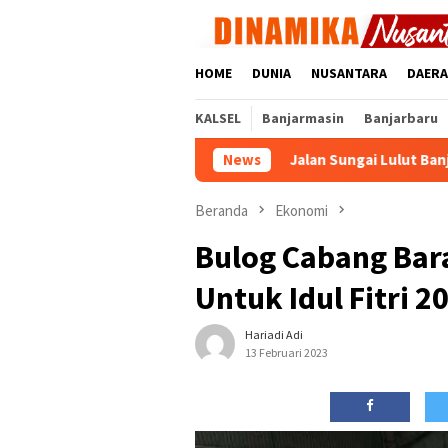
Loncat
ke
konten
HOME
DUNIA
NUSANTARA
DAER
KALSEL
Banjarmasin
Banjarbaru
 Digitalisasi Bansos
Jalan Sungai Lulut Banjarmasin Dibuk
News
Beranda
Ekonomi
Bulog Cabang Bar
Untuk Idul Fitri 2
Hariadi Adi
13 Februari 2023