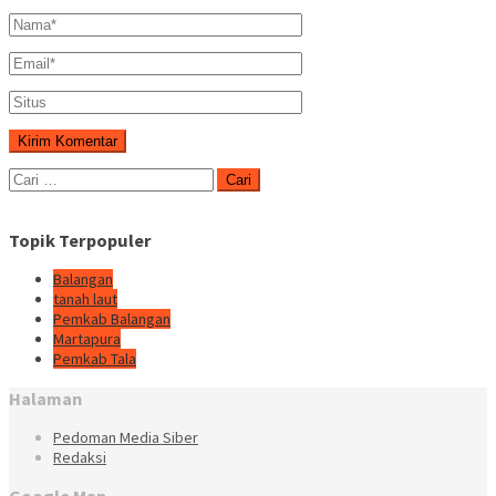
Cari
untuk:
Topik Terpopuler
Balangan
tanah laut
Pemkab Balangan
Martapura
Pemkab Tala
Halaman
Pedoman Media Siber
Redaksi