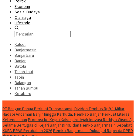
Politik
Ekonomi
Sosial Budaya
Olahraga
Lifestyle
Kalsel
Banjarmasin
Banjarbaru
Banjar
Batola
Tanah Laut
Tapin
Balangan
Tanah Bumbu
Kotabaru
News
PT Bangun Banua Perkuat Transparansi, Dividen Tembus Rp9,1 Miliar
Hadapi Ancaman Banjir hingga Karhutla, Pemkab Banjar Perkuat Literasi
Kebencanaan
Promosi ke Kejati Kalsel, Ini Jejak Inovasi Radityo Wisnu Aji
Selama Bertugas di Kejari Banjar
DPRD dan Pemko Banjarmasin Sepakati
KUPA-PPAS Perubahan 2026
Pemko Banjarmasin Dukung 4 Raperda DPRD