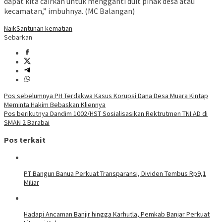
dapat kita cairkan untuk mengganti duit pihak desa atau
kecamatan,” imbuhnya. (MC Balangan)
Naik
Santunan kematian
Sebarkan
Navigasi
Pos sebelumnya
PH Terdakwa Kasus Korupsi Dana Desa Muara Kintap
Meminta Hakim Bebaskan Kliennya
pos
Pos berikutnya
Dandim 1002/HST Sosialisasikan Rektrutmen TNI AD di
SMAN 2 Barabai
Pos terkait
PT Bangun Banua Perkuat Transparansi, Dividen Tembus Rp9,1
Miliar
Hadapi Ancaman Banjir hingga Karhutla, Pemkab Banjar Perkuat