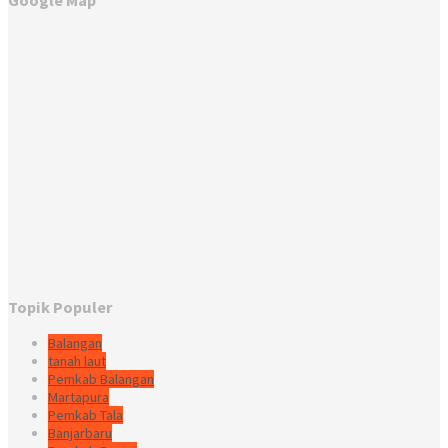
Google Map
Topik Populer
Balangan
tanah laut
Pemkab Balangan
Martapura
Pemkab Tala
Banjarbaru