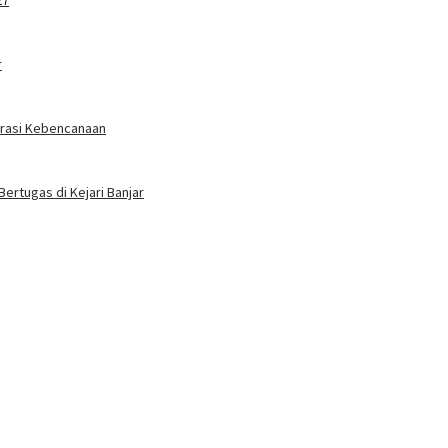
r
erasi Kebencanaan
Bertugas di Kejari Banjar