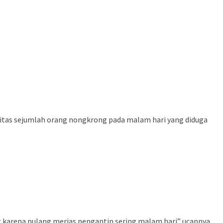
 aktivitas sejumlah orang nongkrong pada malam hari yang diduga
t karena pulang merias pengantin sering malam hari” ucapnya