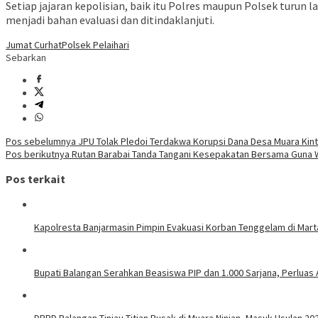
Setiap jajaran kepolisian, baik itu Polres maupun Polsek turu
menjadi bahan evaluasi dan ditindaklanjuti.
Jumat Curhat
Polsek Pelaihari
Sebarkan
Navigasi
Pos sebelumnya
JPU Tolak Pledoi Terdakwa Korupsi Dana Desa Muara Kin
Pos berikutnya
Rutan Barabai Tanda Tangani Kesepakatan Bersama Guna W
pos
Pos terkait
Kapolresta Banjarmasin Pimpin Evakuasi Korban Tenggelam di Mar
Bupati Balangan Serahkan Beasiswa PIP dan 1.000 Sarjana, Perluas
DPRD Balangan Tinjau Titian Rusak di Muara Ninian, Masuk Usulan 20