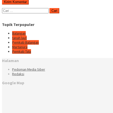
Cari
untuk:
Topik Terpopuler
Balangan
tanah laut
Pemkab Balangan
Martapura
Pemkab Tala
Halaman
Pedoman Media Siber
Redaksi
Google Map