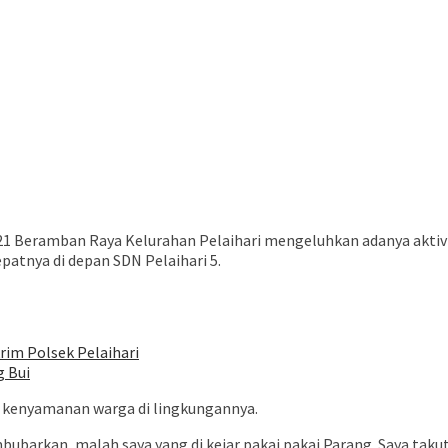
na warga RT 21 Beramban Raya Kelurahan Pelaihari mengeluhkan adanya
atnya di depan SDN Pelaihari 5.
rim Polsek Pelaihari
g Bui
n kenyamanan warga di lingkungannya.
barkan, malah saya yang di kejar pakai pakai Parang. Saya taku