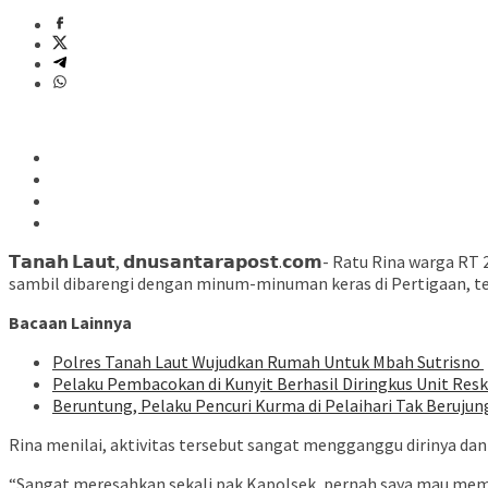
𝗧𝗮𝗻𝗮𝗵 𝗟𝗮𝘂𝘁, 𝗱𝗻𝘂𝘀𝗮𝗻𝘁𝗮𝗿𝗮𝗽𝗼𝘀𝘁.𝗰𝗼𝗺- Ratu Ri
sambil dibarengi dengan minum-minuman keras di Pertigaan, tep
Bacaan Lainnya
Polres Tanah Laut Wujudkan Rumah Untuk Mbah Sutrisno
Pelaku Pembacokan di Kunyit Berhasil Diringkus Unit Resk
Beruntung, Pelaku Pencuri Kurma di Pelaihari Tak Berujun
Rina menilai, aktivitas tersebut sangat mengganggu dirinya da
“Sangat meresahkan sekali pak Kapolsek, pernah saya mau membu