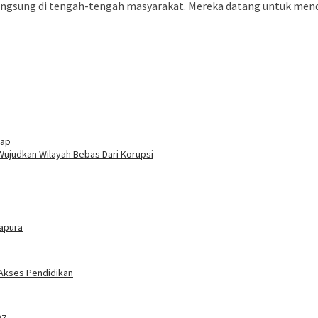
n langsung di tengah-tengah masyarakat. Mereka datang untuk me
tap
ujudkan Wilayah Bebas Dari Korupsi
tapura
 Akses Pendidikan
27