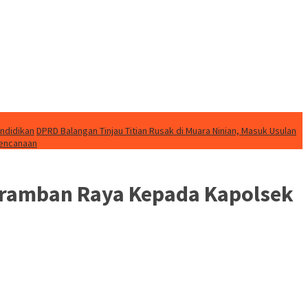
endidikan
DPRD Balangan Tinjau Titian Rusak di Muara Ninian, Masuk Usulan
bencanaan
eramban Raya Kepada Kapolsek