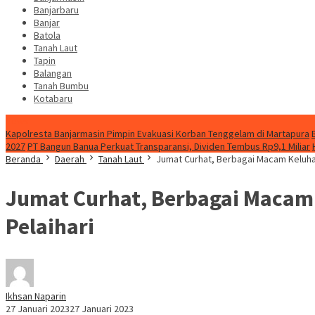
Banjarbaru
Banjar
Batola
Tanah Laut
Tapin
Balangan
Tanah Bumbu
Kotabaru
News
Kapolresta Banjarmasin Pimpin Evakuasi Korban Tenggelam di Martapura
2027
PT Bangun Banua Perkuat Transparansi, Dividen Tembus Rp9,1 Miliar
Beranda
Daerah
Tanah Laut
Jumat Curhat, Berbagai Macam Keluh
Jumat Curhat, Berbagai Macam
Pelaihari
Ikhsan Naparin
27 Januari 2023
27 Januari 2023