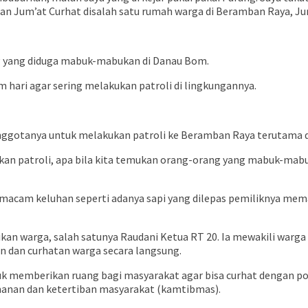
an Jum’at Curhat disalah satu rumah warga di Beramban Raya, Jum
ang yang diduga mabuk-mabukan di Danau Bom.
 hari agar sering melakukan patroli di lingkungannya.
ggotanya untuk melakukan patroli ke Beramban Raya terutama d
ukan patroli, apa bila kita temukan orang-orang yang mabuk-m
i macam keluhan seperti adanya sapi yang dilepas pemiliknya 
aikan warga, salah satunya Raudani Ketua RT 20. Ia mewakili warg
 dan curhatan warga secara langsung.
uk memberikan ruang bagi masyarakat agar bisa curhat dengan pol
amanan dan ketertiban masyarakat (kamtibmas).