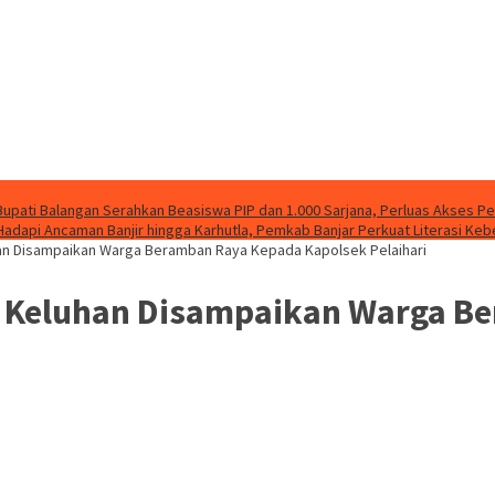
Bupati Balangan Serahkan Beasiswa PIP dan 1.000 Sarjana, Perluas Akses P
Hadapi Ancaman Banjir hingga Karhutla, Pemkab Banjar Perkuat Literasi Ke
an Disampaikan Warga Beramban Raya Kepada Kapolsek Pelaihari
 Keluhan Disampaikan Warga B