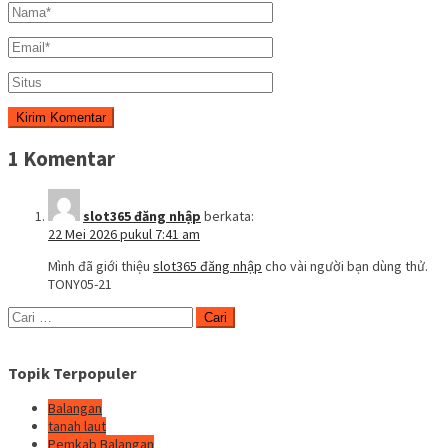
1 Komentar
slot365 đăng nhập
berkata:
22 Mei 2026 pukul 7:41 am
Mình đã giới thiệu
slot365 đăng nhập
cho vài người bạn dùng thử.
TONY05-21
Cari
untuk:
Topik Terpopuler
Balangan
tanah laut
Pemkab Balangan