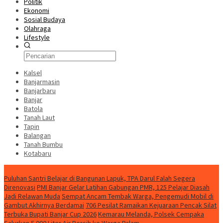
Politik
Ekonomi
Sosial Budaya
Olahraga
Lifestyle
Kalsel
Banjarmasin
Banjarbaru
Banjar
Batola
Tanah Laut
Tapin
Balangan
Tanah Bumbu
Kotabaru
News
Puluhan Santri Belajar di Bangunan Lapuk, TPA Darul Falah Segera
Direnovasi
PMI Banjar Gelar Latihan Gabungan PMR, 125 Pelajar Diasah
Jadi Relawan Muda
Sempat Ancam Tembak Warga, Pengemudi Mobil di
Gambut Akhirnya Berdamai
706 Pesilat Ramaikan Kejuaraan Pencak Silat
Terbuka Bupati Banjar Cup 2026
Kemarau Melanda, Polsek Cempaka