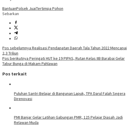
Bantuan
Polsek Juai
Tertimpa Pohon
Sebarkan
Navigasi
Pos sebelumnya
Realisasi Pendapatan Daerah Tala Tahun 2022 Mencapai
2,3 Triliun
pos
Pos berikutnya
Peringati HUT ke 19 PIPAS, Rutan Kelas IIB Barabai Gelar
Tabur Bunga di Makam Pahlawan
Pos terkait
Puluhan Santri Belajar di Bangunan Lapuk, TPA Darul Falah Segera
Direnovasi
PMI Banjar Gelar Latihan Gabungan PMR, 125 Pelajar Diasah Jadi
Relawan Muda