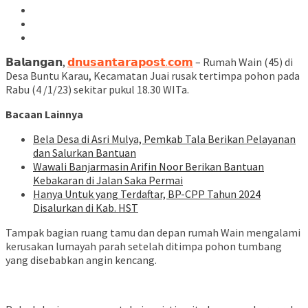
𝗕𝗮𝗹𝗮𝗻𝗴𝗮𝗻,
𝗱𝗻𝘂𝘀𝗮𝗻𝘁𝗮𝗿𝗮𝗽𝗼𝘀𝘁.𝗰𝗼𝗺
– Rumah Wain (45) di
Desa Buntu Karau, Kecamatan Juai rusak tertimpa pohon pada
Rabu (4 /1/23) sekitar pukul 18.30 WITa.
Bacaan Lainnya
Bela Desa di Asri Mulya, Pemkab Tala Berikan Pelayanan
dan Salurkan Bantuan
Wawali Banjarmasin Arifin Noor Berikan Bantuan
Kebakaran di Jalan Saka Permai
Hanya Untuk yang Terdaftar, BP-CPP Tahun 2024
Disalurkan di Kab. HST
Tampak bagian ruang tamu dan depan rumah Wain mengalami
kerusakan lumayah parah setelah ditimpa pohon tumbang
yang disebabkan angin kencang.