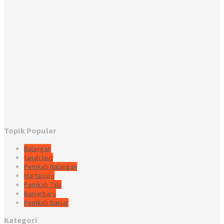
Topik Populer
Balangan
tanah laut
Pemkab Balangan
Martapura
Pemkab Tala
Banjarbaru
Pemkab Banjar
Kategori