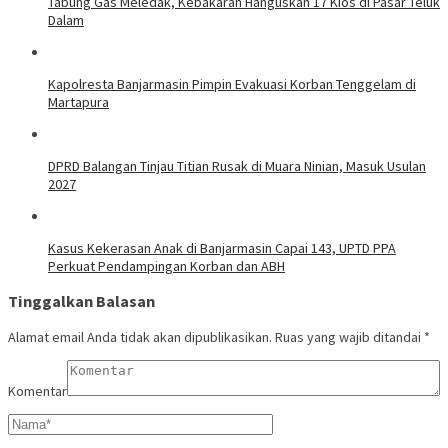
Tabung Gas Meledak, Kebakaran Hanguskan 17 Kios di Pasar Teluk
Dalam
Kapolresta Banjarmasin Pimpin Evakuasi Korban Tenggelam di
Martapura
DPRD Balangan Tinjau Titian Rusak di Muara Ninian, Masuk Usulan
2027
Kasus Kekerasan Anak di Banjarmasin Capai 143, UPTD PPA
Perkuat Pendampingan Korban dan ABH
Tinggalkan Balasan
Alamat email Anda tidak akan dipublikasikan.
Ruas yang wajib ditandai
*
Komentar