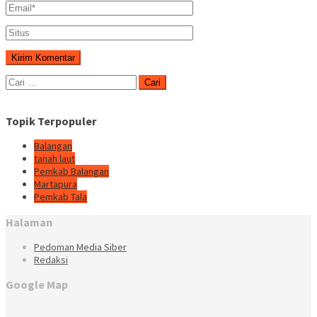
Cari
untuk:
Topik Terpopuler
Balangan
tanah laut
Pemkab Balangan
Martapura
Pemkab Tala
Halaman
Pedoman Media Siber
Redaksi
Google Map