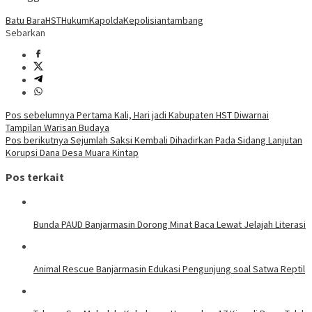
Batu Bara
HST
Hukum
Kapolda
Kepolisian
tambang
Sebarkan
Navigasi
Pos sebelumnya
Pertama Kali, Hari jadi Kabupaten HST Diwarnai
Tampilan Warisan Budaya
pos
Pos berikutnya
Sejumlah Saksi Kembali Dihadirkan Pada Sidang Lanjutan
Korupsi Dana Desa Muara Kintap
Pos terkait
Bunda PAUD Banjarmasin Dorong Minat Baca Lewat Jelajah Literasi
Animal Rescue Banjarmasin Edukasi Pengunjung soal Satwa Reptil