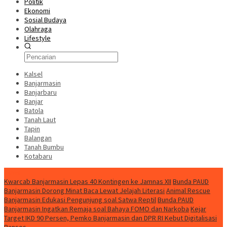
Politik
Ekonomi
Sosial Budaya
Olahraga
Lifestyle
Kalsel
Banjarmasin
Banjarbaru
Banjar
Batola
Tanah Laut
Tapin
Balangan
Tanah Bumbu
Kotabaru
News
Kwarcab Banjarmasin Lepas 40 Kontingen ke Jamnas XII
Bunda PAUD
Banjarmasin Dorong Minat Baca Lewat Jelajah Literasi
Animal Rescue
Banjarmasin Edukasi Pengunjung soal Satwa Reptil
Bunda PAUD
Banjarmasin Ingatkan Remaja soal Bahaya FOMO dan Narkoba
Kejar
Target IKD 90 Persen, Pemko Banjarmasin dan DPR RI Kebut Digitalisasi